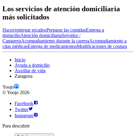
Los servicios de atención domiciliaria
más solicitados
Hacer/entregar recados
Preparar las comidas
Entrega a
domicilio
Atención domiciliaria
Servidor /
Camarera
Acompañamiento durante la carrera
Acompañamiento a
citas médicas
Entrega de medicamentos
Modificaciones de costura
Inicio
Ayuda a domicilio
Auxiliar de vida
Zaragoza
Yoojo
©
Yoojo
2026
Facebook
Twitter
Instagram
Para descubrir