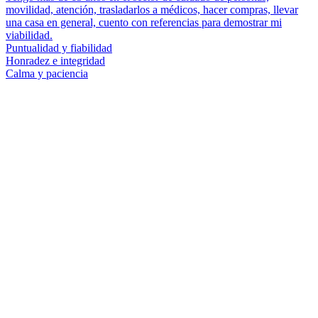
movilidad, atención, trasladarlos a médicos, hacer compras, llevar
una casa en general, cuento con referencias para demostrar mi
viabilidad.
Puntualidad y fiabilidad
Honradez e integridad
Calma y paciencia