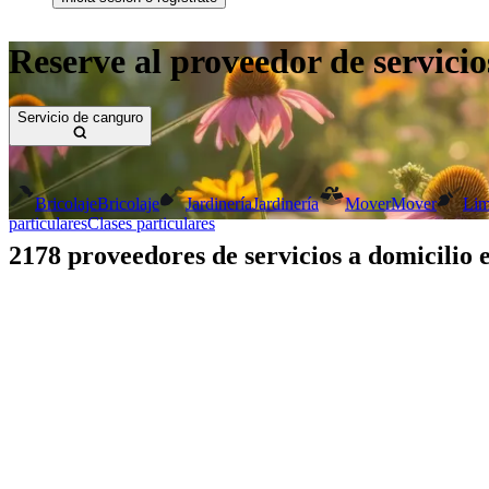
Reserve al proveedor de servicio
Servicio de canguro
Bricolaje
Bricolaje
Jardinería
Jardinería
Mover
Mover
Lim
particulares
Clases particulares
2178 proveedores de servicios a domicilio 