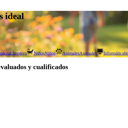
s ideal
pieza
Limpieza
Niños
Niños
Animales
Animales
Informática
In
evaluados y cualificados