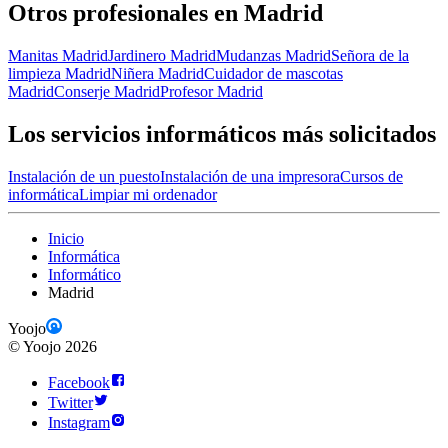
Otros profesionales en Madrid
Manitas Madrid
Jardinero Madrid
Mudanzas Madrid
Señora de la
limpieza Madrid
Niñera Madrid
Cuidador de mascotas
Madrid
Conserje Madrid
Profesor Madrid
Los servicios informáticos más solicitados
Instalación de un puesto
Instalación de una impresora
Cursos de
informática
Limpiar mi ordenador
Inicio
Informática
Informático
Madrid
Yoojo
©
Yoojo
2026
Facebook
Twitter
Instagram