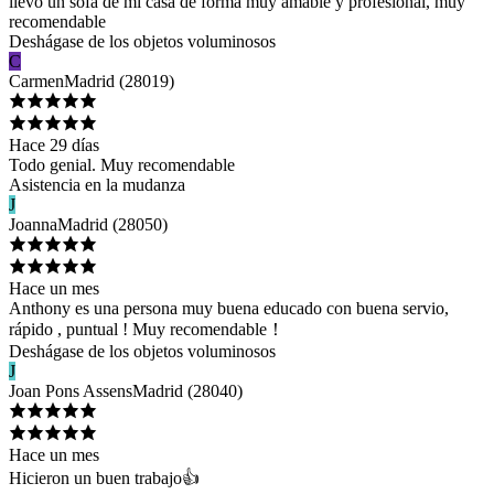
llevo un sofa de mi casa de forma muy amable y profesional, muy
recomendable
Deshágase de los objetos voluminosos
C
Carmen
Madrid
(
28019
)
Hace 29 días
Todo genial. Muy recomendable
Asistencia en la mudanza
J
Joanna
Madrid
(
28050
)
Hace un mes
Anthony es una persona muy buena educado con buena servio,
rápido , puntual ! Muy recomendable！
Deshágase de los objetos voluminosos
J
Joan Pons Assens
Madrid
(
28040
)
Hace un mes
Hicieron un buen trabajo👍