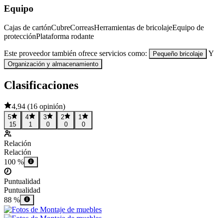
Equipo
Cajas de cartón
Cubre
Correas
Herramientas de bricolaje
Equipo de
protección
Plataforma rodante
Este proveedor también ofrece servicios como:
Y
Pequeño bricolaje
Organización y almacenamiento
Clasificaciones
4,94
(
16 opinión
)
5
4
3
2
1
15
1
0
0
0
Relación
Relación
100 %
Puntualidad
Puntualidad
88 %