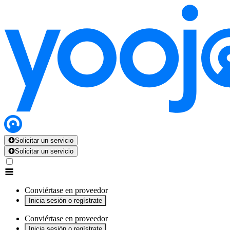
x
x
x
x
x
Solicitar un servicio
Solicitar un servicio
Conviértase en proveedor
Inicia sesión o regístrate
Conviértase en proveedor
Inicia sesión o regístrate