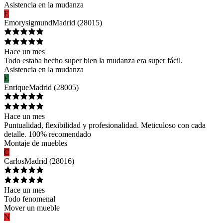
Asistencia en la mudanza
E
Emorysigmund
Madrid
(
28015
)
Hace un mes
Todo estaba hecho super bien la mudanza era super fácil.
Asistencia en la mudanza
E
Enrique
Madrid
(
28005
)
Hace un mes
Puntualidad, flexibilidad y profesionalidad. Meticuloso con cada
detalle. 100% recomendado
Montaje de muebles
C
Carlos
Madrid
(
28016
)
Hace un mes
Todo fenomenal
Mover un mueble
N