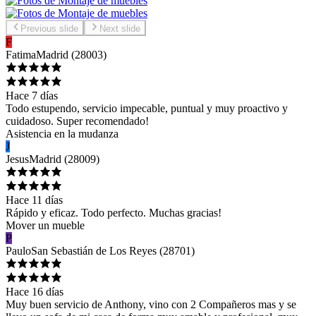
Previous slide
Next slide
F
Fatima
Madrid
(
28003
)
Hace 7 días
Todo estupendo, servicio impecable, puntual y muy proactivo y
cuidadoso. Super recomendado!
Asistencia en la mudanza
J
Jesus
Madrid
(
28009
)
Hace 11 días
Rápido y eficaz. Todo perfecto. Muchas gracias!
Mover un mueble
P
Paulo
San Sebastián de Los Reyes
(
28701
)
Hace 16 días
Muy buen servicio de Anthony, vino con 2 Compañeros mas y se