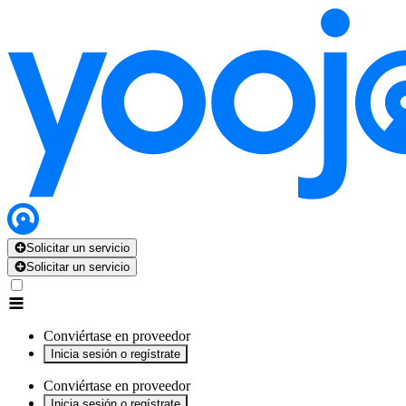
x
x
x
x
x
Solicitar un servicio
Solicitar un servicio
Conviértase en proveedor
Inicia sesión o regístrate
Conviértase en proveedor
Inicia sesión o regístrate