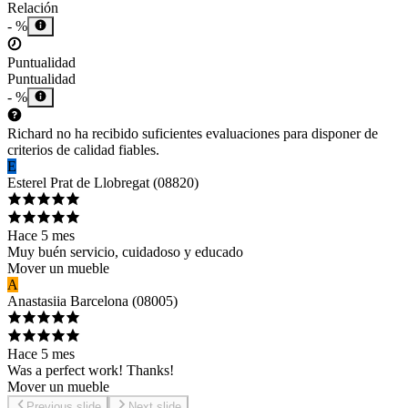
Relación
- %
Puntualidad
Puntualidad
- %
Richard no ha recibido suficientes evaluaciones para disponer de
criterios de calidad fiables.
E
Ester
el Prat de Llobregat
(
08820
)
Hace 5 mes
Muy buén servicio, cuidadoso y educado
Mover un mueble
A
Anastasiia
Barcelona
(
08005
)
Hace 5 mes
Was a perfect work! Thanks!
Mover un mueble
Previous slide
Next slide