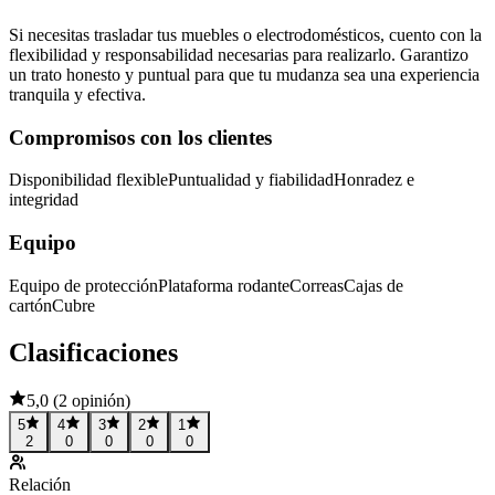
Si necesitas trasladar tus muebles o electrodomésticos, cuento con la
flexibilidad y responsabilidad necesarias para realizarlo. Garantizo
un trato honesto y puntual para que tu mudanza sea una experiencia
tranquila y efectiva.
Compromisos con los clientes
Disponibilidad flexible
Puntualidad y fiabilidad
Honradez e
integridad
Equipo
Equipo de protección
Plataforma rodante
Correas
Cajas de
cartón
Cubre
Clasificaciones
5,0
(
2 opinión
)
5
4
3
2
1
2
0
0
0
0
Relación