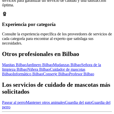
servicios para garantizar un servicio de calidad y una satisfacción
óptima.
Experiencia por categoría
Consulte la experiencia específica de los proveedores de servicios de
cada categoría para encontrar al experto que satisfaga sus
necesidades.
Otros profesionales en Bilbao
Manitas Bilbao
Jardinero Bilbao
Mudanzas Bilbao
Señora de la
limpieza Bilbao
Niñera Bilbao
Cuidador de mascotas
Bilbao
Informático Bilbao
Conserje Bilbao
Profesor Bilbao
Los servicios de cuidado de mascotas más
solicitados
Pasear al perro
Mantener otros animales
Guardia del gato
Guardia del
perro