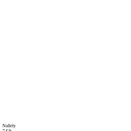
Nallely
7 €/h