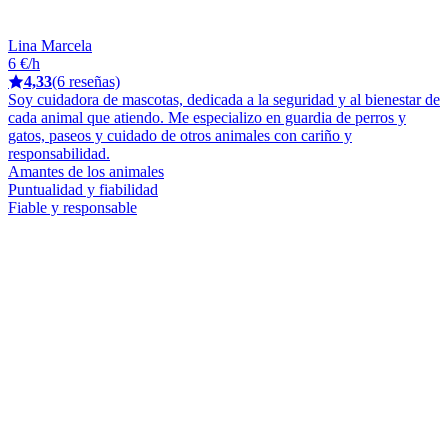
Lina Marcela
6 €/h
4,33
(6 reseñas)
Soy cuidadora de mascotas, dedicada a la seguridad y al bienestar de
cada animal que atiendo. Me especializo en guardia de perros y
gatos, paseos y cuidado de otros animales con cariño y
responsabilidad.
Amantes de los animales
Puntualidad y fiabilidad
Fiable y responsable