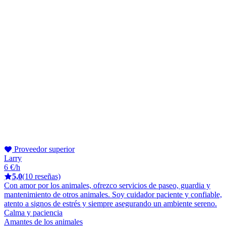
Proveedor superior
Larry
6 €/h
5,0
(10 reseñas)
Con amor por los animales, ofrezco servicios de paseo, guardia y
mantenimiento de otros animales. Soy cuidador paciente y confiable,
atento a signos de estrés y siempre asegurando un ambiente sereno.
Calma y paciencia
Amantes de los animales