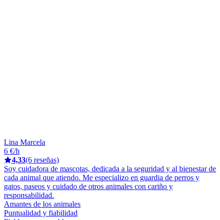
Lina Marcela
6 €/h
4,33
(6 reseñas)
Soy cuidadora de mascotas, dedicada a la seguridad y al bienestar de
cada animal que atiendo. Me especializo en guardia de perros y
gatos, paseos y cuidado de otros animales con cariño y
responsabilidad.
Amantes de los animales
Puntualidad y fiabilidad