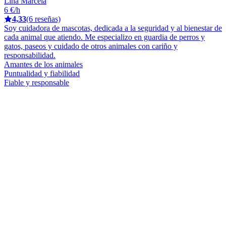
Lina Marcela
6 €/h
4,33
(6 reseñas)
Soy cuidadora de mascotas, dedicada a la seguridad y al bienestar de
cada animal que atiendo. Me especializo en guardia de perros y
gatos, paseos y cuidado de otros animales con cariño y
responsabilidad.
Amantes de los animales
Puntualidad y fiabilidad
Fiable y responsable