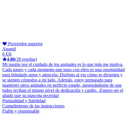
Proveedor superior
Anamil
6 €/h
4,86
(28 reseñas)
Mi pasión por el cuidado de los animales es lo que más me motiva.
Cada paseo y cada momento que paso con ellos es una oportunidad
para brindarle amor y atención. Disfruto al ver cómo se divierten y
se sienten cómodos a mi lado. Además, estoy preparado para
mantener otros animales en perfecto estado, asegurándome de que
todos reciban el mismo nivel de dedicación y cariño. ¡Espero ser el
aliado que su mascota necesita!
Puntualidad y fiabilidad
Cumplimiento de las instrucciones
Fiable y responsable