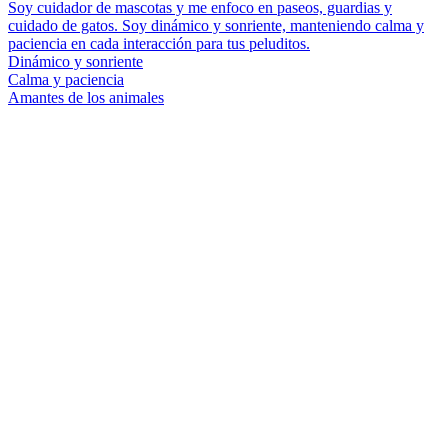
Soy cuidador de mascotas y me enfoco en paseos, guardias y
cuidado de gatos. Soy dinámico y sonriente, manteniendo calma y
paciencia en cada interacción para tus peluditos.
Dinámico y sonriente
Calma y paciencia
Amantes de los animales