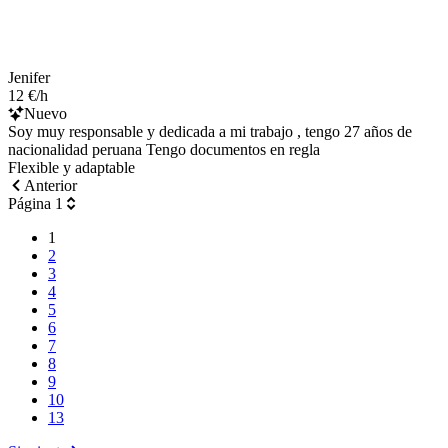
Jenifer
12 €/h
Nuevo
Soy muy responsable y dedicada a mi trabajo , tengo 27 años de
nacionalidad peruana Tengo documentos en regla
Flexible y adaptable
Anterior
Página 1
1
2
3
4
5
6
7
8
9
10
13