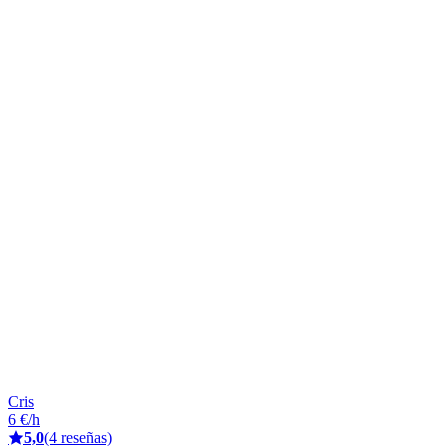
Cris
6 €/h
5,0
(4 reseñas)