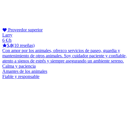
Proveedor superior
Larry
6 €/h
5,0
(10 reseñas)
Con amor por los animales, ofrezco servicios de paseo, guardia y
mantenimiento de otros animales. Soy cuidador paciente y confiable,
atento a signos de estrés y siempre asegurando un ambiente sereno.
Calma y paciencia
Amantes de los animales
Fiable y responsable