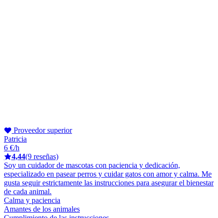
Proveedor superior
Patricia
6 €/h
4,44
(9 reseñas)
Soy un cuidador de mascotas con paciencia y dedicación,
especializado en pasear perros y cuidar gatos con amor y calma. Me
gusta seguir estrictamente las instrucciones para asegurar el bienestar
de cada animal.
Calma y paciencia
Amantes de los animales
Cumplimiento de las instrucciones