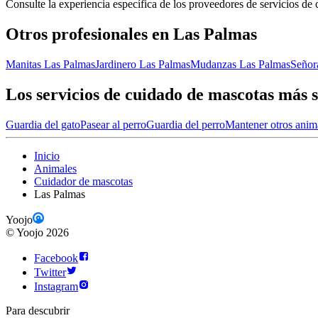
Consulte la experiencia específica de los proveedores de servicios de 
Otros profesionales en Las Palmas
Manitas Las Palmas
Jardinero Las Palmas
Mudanzas Las Palmas
Señor
Los servicios de cuidado de mascotas más s
Guardia del gato
Pasear al perro
Guardia del perro
Mantener otros anim
Inicio
Animales
Cuidador de mascotas
Las Palmas
Yoojo
©
Yoojo
2026
Facebook
Twitter
Instagram
Para descubrir