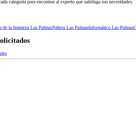
cada categoría para encontrar al experto que satisfaga sus necesidades.
a de la limpieza Las Palmas
Niñera Las Palmas
Informático Las Palmas
C
olicitados
ales