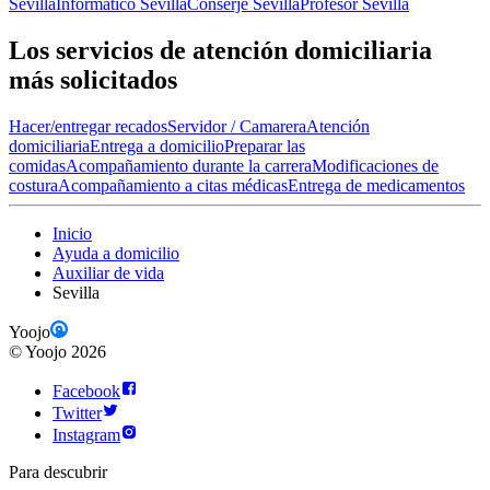
Sevilla
Informático Sevilla
Conserje Sevilla
Profesor Sevilla
Los servicios de atención domiciliaria
más solicitados
Hacer/entregar recados
Servidor / Camarera
Atención
domiciliaria
Entrega a domicilio
Preparar las
comidas
Acompañamiento durante la carrera
Modificaciones de
costura
Acompañamiento a citas médicas
Entrega de medicamentos
Inicio
Ayuda a domicilio
Auxiliar de vida
Sevilla
Yoojo
©
Yoojo
2026
Facebook
Twitter
Instagram
Para descubrir