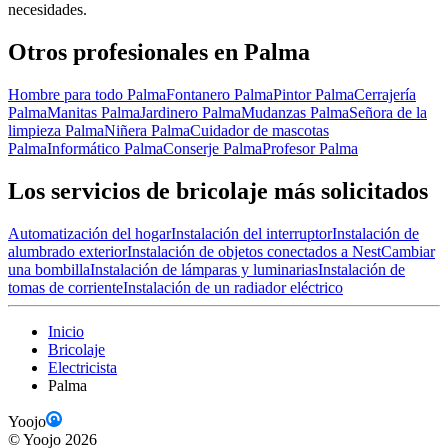
necesidades.
Otros profesionales en Palma
Hombre para todo Palma
Fontanero Palma
Pintor Palma
Cerrajería
Palma
Manitas Palma
Jardinero Palma
Mudanzas Palma
Señora de la
limpieza Palma
Niñera Palma
Cuidador de mascotas
Palma
Informático Palma
Conserje Palma
Profesor Palma
Los servicios de bricolaje más solicitados
Automatización del hogar
Instalación del interruptor
Instalación de
alumbrado exterior
Instalación de objetos conectados a Nest
Cambiar
una bombilla
Instalación de lámparas y luminarias
Instalación de
tomas de corriente
Instalación de un radiador eléctrico
Inicio
Bricolaje
Electricista
Palma
Yoojo
©
Yoojo
2026