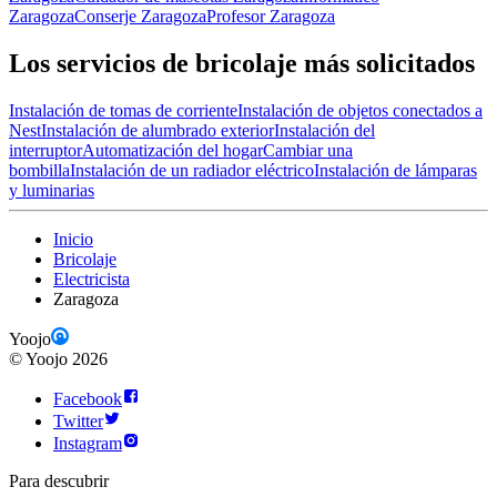
Zaragoza
Conserje Zaragoza
Profesor Zaragoza
Los servicios de bricolaje más solicitados
Instalación de tomas de corriente
Instalación de objetos conectados a
Nest
Instalación de alumbrado exterior
Instalación del
interruptor
Automatización del hogar
Cambiar una
bombilla
Instalación de un radiador eléctrico
Instalación de lámparas
y luminarias
Inicio
Bricolaje
Electricista
Zaragoza
Yoojo
©
Yoojo
2026
Facebook
Twitter
Instagram
Para descubrir