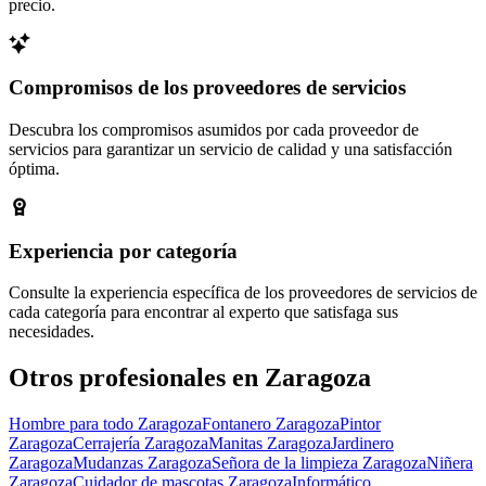
precio.
Compromisos de los proveedores de servicios
Descubra los compromisos asumidos por cada proveedor de
servicios para garantizar un servicio de calidad y una satisfacción
óptima.
Experiencia por categoría
Consulte la experiencia específica de los proveedores de servicios de
cada categoría para encontrar al experto que satisfaga sus
necesidades.
Otros profesionales en Zaragoza
Hombre para todo Zaragoza
Fontanero Zaragoza
Pintor
Zaragoza
Cerrajería Zaragoza
Manitas Zaragoza
Jardinero
Zaragoza
Mudanzas Zaragoza
Señora de la limpieza Zaragoza
Niñera
Zaragoza
Cuidador de mascotas Zaragoza
Informático