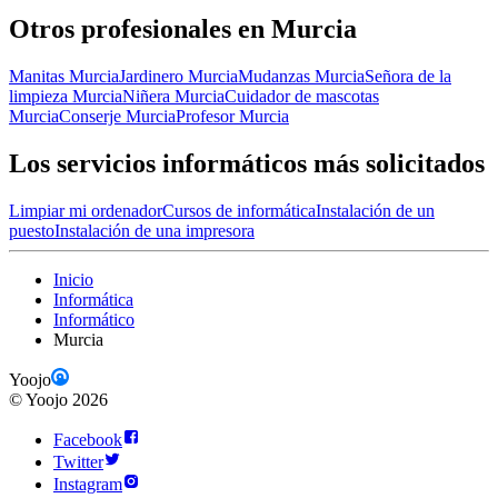
Otros profesionales en Murcia
Manitas Murcia
Jardinero Murcia
Mudanzas Murcia
Señora de la
limpieza Murcia
Niñera Murcia
Cuidador de mascotas
Murcia
Conserje Murcia
Profesor Murcia
Los servicios informáticos más solicitados
Limpiar mi ordenador
Cursos de informática
Instalación de un
puesto
Instalación de una impresora
Inicio
Informática
Informático
Murcia
Yoojo
©
Yoojo
2026
Facebook
Twitter
Instagram