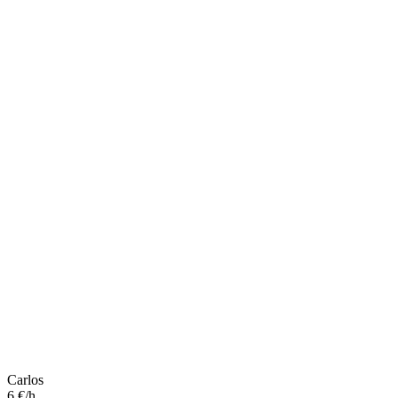
Carlos
6 €/h