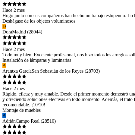
Hace 2 mes
Hugo junto con sus compañeros han hecho un trabajo estupendo. Lo 
Deshágase de los objetos voluminosos
D
Dora
Madrid
(
28044
)
Hace 2 mes
Todo muy bien. Excelente profesional, nos hizo todos los arreglos so
Instalación de lámparas y luminarias
A
Arantxa García
San Sebastián de los Reyes
(
28703
)
Hace 2 mes
Rápido, eficaz y muy amable. Desde el primer momento demostró una gr
y ofreciendo soluciones efectivas en todo momento. Además, el trato f
recomendable. ¡10/10!
Montaje de muebles
A
Adrián
Campo Real
(
28510
)