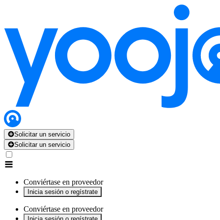
x
x
x
x
x
Solicitar un servicio
Solicitar un servicio
Conviértase en proveedor
Inicia sesión o regístrate
Conviértase en proveedor
Inicia sesión o regístrate