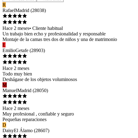
R
Rafael
Madrid
(
28038
)
Hace 2 meses
•
Cliente habitual
Un trabajo bien echo y profesionalidad y responsable
Montaje de la camas tres dos de niños y una de matrimonio
E
Emilio
Getafe
(
28903
)
Hace 2 meses
Todo muy bien
Deshágase de los objetos voluminosos
M
Manuel
Madrid
(
28050
)
Hace 2 meses
Muy profesional , confiable y seguro
Pequeñas reparaciones
D
Daisy
El Álamo
(
28607
)