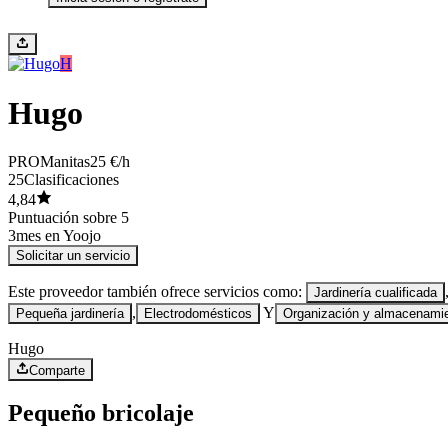
H
Hugo
PRO
Manitas
25 €/h
25
Clasificaciones
4,84
Puntuación sobre 5
3
mes en Yoojo
Solicitar un servicio
Este proveedor también ofrece servicios como:
Jardinería cualificada
,
Y
Pequeña jardinería
Electrodomésticos
Organización y almacenami
Hugo
Comparte
Pequeño bricolaje