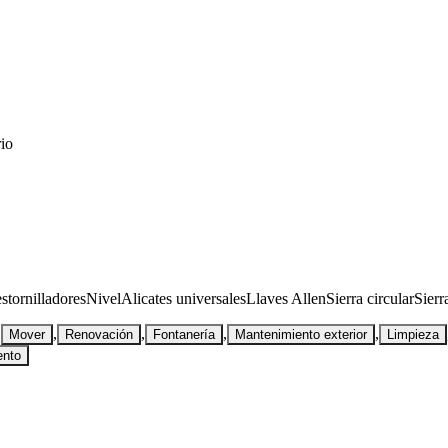
rio
stornilladores
Nivel
Alicates universales
Llaves Allen
Sierra circular
Sierr
,
,
,
,
,
Mover
Renovación
Fontanería
Mantenimiento exterior
Limpieza
ento