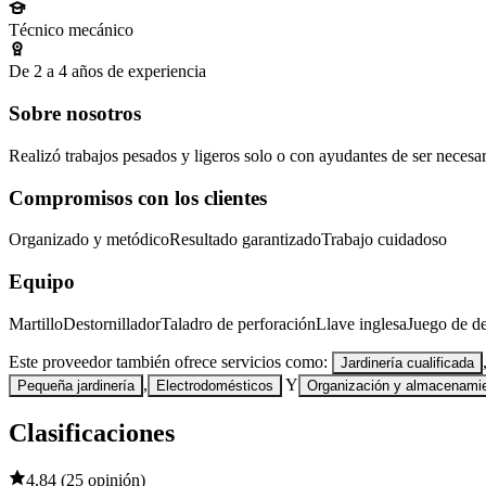
Técnico mecánico
De 2 a 4 años de experiencia
Sobre nosotros
Realizó trabajos pesados y ligeros solo o con ayudantes de ser necesa
Compromisos con los clientes
Organizado y metódico
Resultado garantizado
Trabajo cuidadoso
Equipo
Martillo
Destornillador
Taladro de perforación
Llave inglesa
Juego de de
Este proveedor también ofrece servicios como:
Jardinería cualificada
,
Y
Pequeña jardinería
Electrodomésticos
Organización y almacenami
Clasificaciones
4,84
(
25 opinión
)