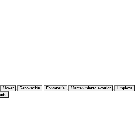
,
,
,
,
,
Mover
Renovación
Fontanería
Mantenimiento exterior
Limpieza
ento