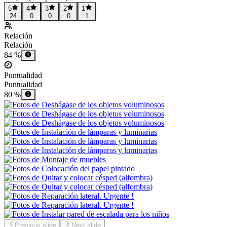
5
4
3
2
1
24
0
0
0
1
Relación
Relación
84 %
Puntualidad
Puntualidad
80 %
Previous slide
Next slide