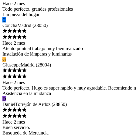
Hace 2 mes
Todo perfecto, grandes profesionales
Limpieza del hogar
C
Concha
Madrid
(
28050
)
Hace 2 mes
Atento puntual trabajo muy bien realizado
Instalación de lámparas y luminarias
G
Giuseppe
Madrid
(
28004
)
Hace 2 mes
Todo perfecto, Hugo es super rapido y muy agradable. Recomiendo 
Asistencia en la mudanza
D
Daniel
Torrejón de Ardoz
(
28850
)
Hace 2 mes
Buen servicio.
Busqueda de Mercancia