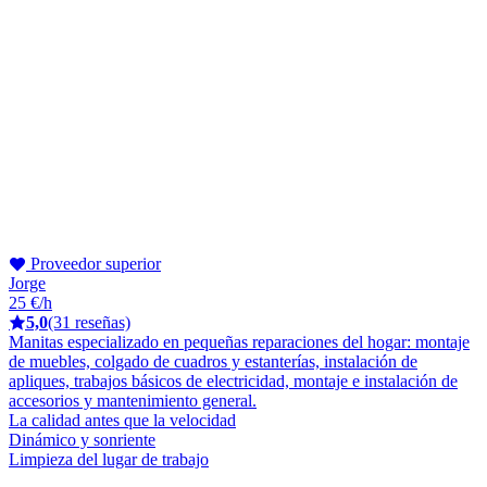
Proveedor superior
Jorge
25 €/h
5,0
(31 reseñas)
Manitas especializado en pequeñas reparaciones del hogar: montaje
de muebles, colgado de cuadros y estanterías, instalación de
apliques, trabajos básicos de electricidad, montaje e instalación de
accesorios y mantenimiento general.
La calidad antes que la velocidad
Dinámico y sonriente
Limpieza del lugar de trabajo