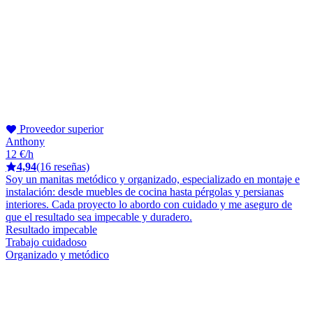
Proveedor superior
Anthony
12 €/h
4,94
(16 reseñas)
Soy un manitas metódico y organizado, especializado en montaje e
instalación: desde muebles de cocina hasta pérgolas y persianas
interiores. Cada proyecto lo abordo con cuidado y me aseguro de
que el resultado sea impecable y duradero.
Resultado impecable
Trabajo cuidadoso
Organizado y metódico