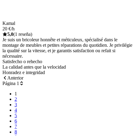
Kamal
20 €/h
5,0
(1 reseña)
Je suis un bricoleur honnête et méticuleux, spécialisé dans le
montage de meubles et petites réparations du quotidien. Je privilégie
la qualité sur la vitesse, et je garantis satisfaction ou refait si
nécessaire.
Satisfecho o rehecho
La calidad antes que la velocidad
Honradez e integridad
Anterior
Página 1
1
2
3
4
5
6
7
8