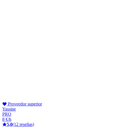
Proveedor superior
Yassine
PRO
8 €/h
5,0
(12 reseñas)