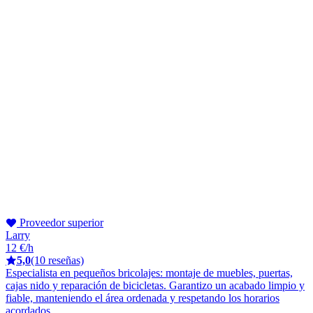
Proveedor superior
Larry
12 €/h
5,0
(10 reseñas)
Especialista en pequeños bricolajes: montaje de muebles, puertas,
cajas nido y reparación de bicicletas. Garantizo un acabado limpio y
fiable, manteniendo el área ordenada y respetando los horarios
acordados.