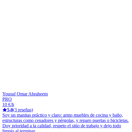
Yousuf Omar Abraheem
PRO
10 €/h
5,0
(3 reseñas)
Soy un manitas práctico y claro: armo muebles de cocina y baño,
estructuras como cenadores y pérgolas, y reparo puertas o bicicletas.
Doy prioridad a la calidad, respeto el sitio de trabajo y dejo todo
limpio al terminar.