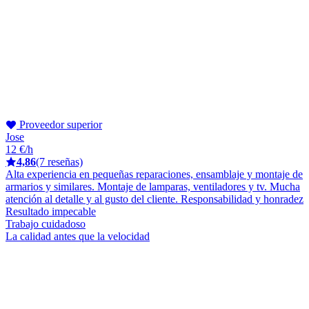
Proveedor superior
Jose
12 €/h
4,86
(7 reseñas)
Alta experiencia en pequeñas reparaciones, ensamblaje y montaje de
armarios y similares. Montaje de lamparas, ventiladores y tv. Mucha
atención al detalle y al gusto del cliente. Responsabilidad y honradez
Resultado impecable
Trabajo cuidadoso
La calidad antes que la velocidad