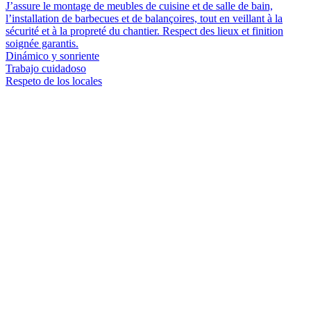
J’assure le montage de meubles de cuisine et de salle de bain,
l’installation de barbecues et de balançoires, tout en veillant à la
sécurité et à la propreté du chantier. Respect des lieux et finition
soignée garantis.
Dinámico y sonriente
Trabajo cuidadoso
Respeto de los locales