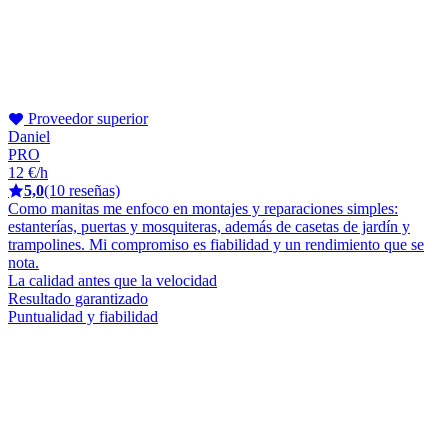
Proveedor superior
Daniel
PRO
12 €/h
5,0
(10 reseñas)
Como manitas me enfoco en montajes y reparaciones simples:
estanterías, puertas y mosquiteras, además de casetas de jardín y
trampolines. Mi compromiso es fiabilidad y un rendimiento que se
nota.
La calidad antes que la velocidad
Resultado garantizado
Puntualidad y fiabilidad