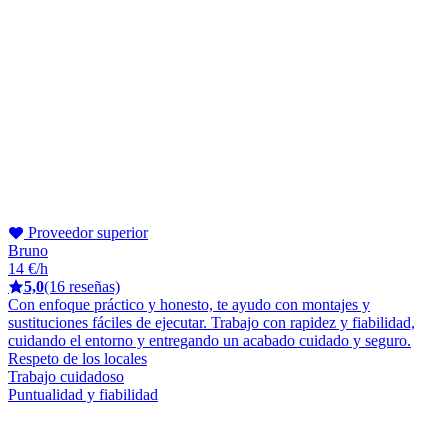
Proveedor superior
Bruno
14 €/h
5,0
(16 reseñas)
Con enfoque práctico y honesto, te ayudo con montajes y
sustituciones fáciles de ejecutar. Trabajo con rapidez y fiabilidad,
cuidando el entorno y entregando un acabado cuidado y seguro.
Respeto de los locales
Trabajo cuidadoso
Puntualidad y fiabilidad