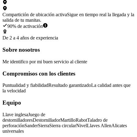
Compartición de ubicación activa
Sigue en tiempo real la llegada y la
salida de tu manitas.
90% de activación
De 2 a 4 años de experiencia
Sobre nosotros
Me identifico por mi buen servicio al cliente
Compromisos con los clientes
Puntualidad y fiabilidad
Resultado garantizado
La calidad antes que
la velocidad
Equipo
Llave inglesa
Juego de
destornilladores
Destornillador
Martillo
Rabot
Taladro de
perforación
Sander
Sierra
Sierra circular
Nivel
Llaves Allen
Alicates
universales