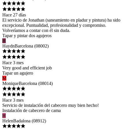
Hace 27 días
El servicio de Jonathan (saneamiento en pladur y pintura) ha sido
excepcional. Puntualidad, profesionalidad y compromiso.
Volveríamos a contar con él sin duda.
Tapar y pintar dos agujeros
H
Haydn
Barcelona
(
08002
)
Hace 3 mes
Very good and efficient job
Tapar un agujero
M
Monique
Barcelona
(
08014
)
Hace 3 mes
Servicio de instalación del cabecero muy bien hecho!
Instalación de cabecero de cama
H
Helen
Badalona
(
08912
)