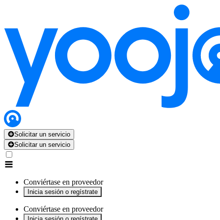
x
x
x
x
x
Solicitar un servicio
Solicitar un servicio
Conviértase en proveedor
Inicia sesión o regístrate
Conviértase en proveedor
Inicia sesión o regístrate