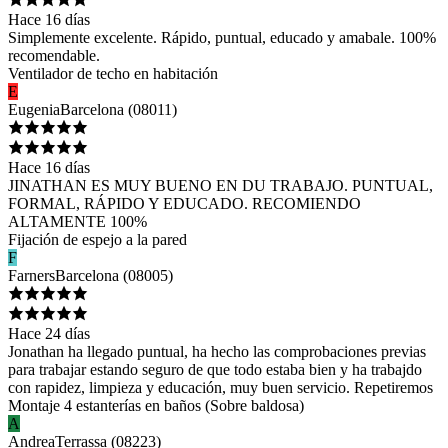
Hace 16 días
Simplemente excelente. Rápido, puntual, educado y amabale. 100%
recomendable.
Ventilador de techo en habitación
E
Eugenia
Barcelona
(
08011
)
Hace 16 días
JINATHAN ES MUY BUENO EN DU TRABAJO. PUNTUAL,
FORMAL, RÁPIDO Y EDUCADO. RECOMIENDO
ALTAMENTE 100%
Fijación de espejo a la pared
F
Farners
Barcelona
(
08005
)
Hace 24 días
Jonathan ha llegado puntual, ha hecho las comprobaciones previas
para trabajar estando seguro de que todo estaba bien y ha trabajdo
con rapidez, limpieza y educación, muy buen servicio. Repetiremos
Montaje 4 estanterías en baños (Sobre baldosa)
A
Andrea
Terrassa
(
08223
)