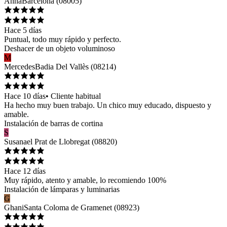
Anna
Barcelona
(
08005
)
Hace 5 días
Puntual, todo muy rápido y perfecto.
Deshacer de un objeto voluminoso
M
Mercedes
Badia Del Vallès
(
08214
)
Hace 10 días
•
Cliente habitual
Ha hecho muy buen trabajo. Un chico muy educado, dispuesto y
amable.
Instalación de barras de cortina
S
Susana
el Prat de Llobregat
(
08820
)
Hace 12 días
Muy rápido, atento y amable, lo recomiendo 100%
Instalación de lámparas y luminarias
G
Ghani
Santa Coloma de Gramenet
(
08923
)