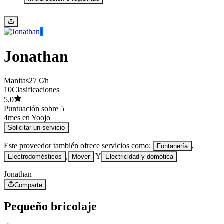
J
Jonathan
Manitas
27 €/h
10
Clasificaciones
5,0
Puntuación sobre 5
4
mes en Yoojo
Solicitar un servicio
Este proveedor también ofrece servicios como:
,
Fontanería
,
Y
Electrodomésticos
Mover
Electricidad y domótica
Jonathan
Comparte
Pequeño bricolaje