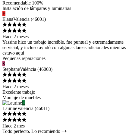
Recomendable 100%
Instalación de lámparas y luminarias
E
Elana
Valencia
(
46001
)
Hace 2 meses
Yassine hizo un trabajo increíble, fue puntual y extremadamente
servicial, y incluso ayudó con algunas tareas adicionales mientras
estuvo aquí
Pequeñas reparaciones
S
Stephane
València
(
46003
)
Hace 2 meses
Excelente trabajo
Montaje de muebles
L
Laurine
Valencia
(
46011
)
Hace 2 mes
Todo perfecto. Lo recomiendo ++