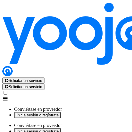
x
x
x
x
x
Solicitar un servicio
Solicitar un servicio
Conviértase en proveedor
Inicia sesión o regístrate
Conviértase en proveedor
Inicia sesión o regístrate