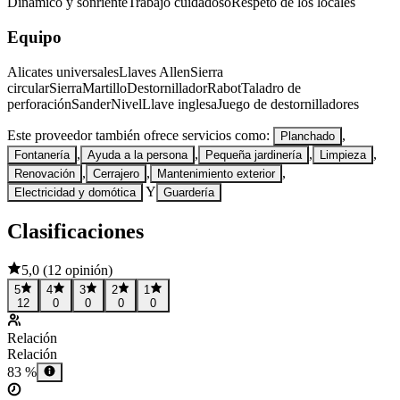
Dinámico y sonriente
Trabajo cuidadoso
Respeto de los locales
Equipo
Alicates universales
Llaves Allen
Sierra
circular
Sierra
Martillo
Destornillador
Rabot
Taladro de
perforación
Sander
Nivel
Llave inglesa
Juego de destornilladores
Este proveedor también ofrece servicios como:
,
Planchado
,
,
,
,
Fontanería
Ayuda a la persona
Pequeña jardinería
Limpieza
,
,
,
Renovación
Cerrajero
Mantenimiento exterior
Y
Electricidad y domótica
Guardería
Clasificaciones
5,0
(
12 opinión
)
5
4
3
2
1
12
0
0
0
0
Relación
Relación
83 %