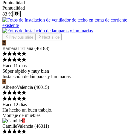
Puntualidad
Puntualidad
83 %
Previous slide
Next slide
B
Barbara
L'Eliana
(
46183
)
Hace 11 días
Súper rápido y muy bien
Instalación de lámparas y luminarias
A
Alberto
València
(
46015
)
Hace 12 días
Ha hecho un buen trabajo.
Montaje de muebles
C
Camille
Valencia
(
46011
)