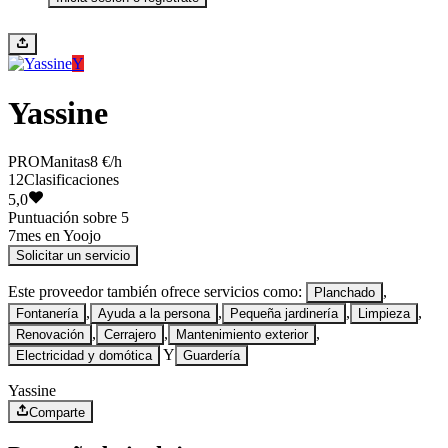
Y
Yassine
PRO
Manitas
8 €/h
12
Clasificaciones
5,0
Puntuación sobre 5
7
mes en Yoojo
Solicitar un servicio
Este proveedor también ofrece servicios como:
,
Planchado
,
,
,
,
Fontanería
Ayuda a la persona
Pequeña jardinería
Limpieza
,
,
,
Renovación
Cerrajero
Mantenimiento exterior
Y
Electricidad y domótica
Guardería
Yassine
Comparte