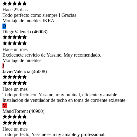
Hace 25 días
Todo perfecto como siempre ! Gracias
Montaje de muebles IKEA
D
Diego
Valencia
(
46008
)
Hace un mes
Exelecnete servicio de Yassine. Muy recomendado.
Montaje de muebles
J
Javier
Valencia
(
46008
)
Hace un mes
Todo perfecto con Yassine, muy puntual, eficiente y amable
Instalacion de ventilador de techo en toma de corriente existente
M
Maud
Torrent
(
46900
)
Hace un mes
Todo perfecto, Yassine es muy amable y professional.