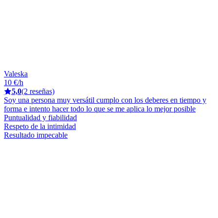
Valeska
10 €/h
5,0
(2 reseñas)
Soy una persona muy versátil cumplo con los deberes en tiempo y
forma e intento hacer todo lo que se me aplica lo mejor posible
Puntualidad y fiabilidad
Respeto de la intimidad
Resultado impecable