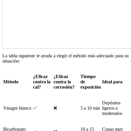
La tabla siguiente le ayuda a elegir el método más adecuado para su
situación:
¿Eficaz
¿Eficaz
Tiempo
Método
contra la
contra la
de
Ideal para
cal?
corrosión?
exposición
Depósitos
Vinagre blanco
✅
❌
5 a 10 min
ligeros a
moderados
Bicarbonato
10 a 15
Copas muy