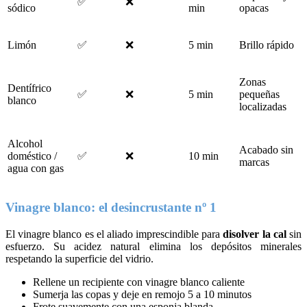
✅
❌
sódico
min
opacas
Limón
✅
❌
5 min
Brillo rápido
Zonas
Dentífrico
✅
❌
5 min
pequeñas
blanco
localizadas
Alcohol
Acabado sin
doméstico /
✅
❌
10 min
marcas
agua con gas
Vinagre blanco: el desincrustante nº 1
El vinagre blanco es el aliado imprescindible para
disolver la cal
sin
esfuerzo. Su acidez natural elimina los depósitos minerales
respetando la superficie del vidrio.
Rellene un recipiente con vinagre blanco caliente
Sumerja las copas y deje en remojo 5 a 10 minutos
Frote suavemente con una esponja blanda