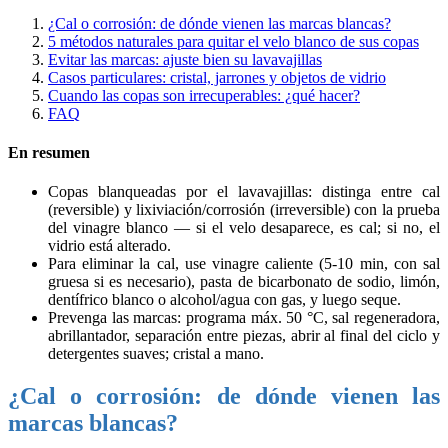
¿Cal o corrosión: de dónde vienen las marcas blancas?
5 métodos naturales para quitar el velo blanco de sus copas
Evitar las marcas: ajuste bien su lavavajillas
Casos particulares: cristal, jarrones y objetos de vidrio
Cuando las copas son irrecuperables: ¿qué hacer?
FAQ
En resumen
Copas blanqueadas por el lavavajillas: distinga entre cal
(reversible) y lixiviación/corrosión (irreversible) con la prueba
del vinagre blanco — si el velo desaparece, es cal; si no, el
vidrio está alterado.
Para eliminar la cal, use vinagre caliente (5-10 min, con sal
gruesa si es necesario), pasta de bicarbonato de sodio, limón,
dentífrico blanco o alcohol/agua con gas, y luego seque.
Prevenga las marcas: programa máx. 50 °C, sal regeneradora,
abrillantador, separación entre piezas, abrir al final del ciclo y
detergentes suaves; cristal a mano.
¿Cal o corrosión: de dónde vienen las
marcas blancas?