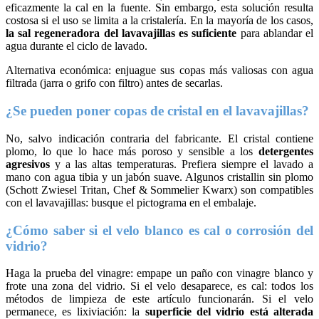
eficazmente la cal en la fuente. Sin embargo, esta solución resulta
costosa si el uso se limita a la cristalería. En la mayoría de los casos,
la sal regeneradora del lavavajillas es suficiente
para ablandar el
agua durante el ciclo de lavado.
Alternativa económica: enjuague sus copas más valiosas con agua
filtrada (jarra o grifo con filtro) antes de secarlas.
¿Se pueden poner copas de cristal en el lavavajillas?
No, salvo indicación contraria del fabricante. El cristal contiene
plomo, lo que lo hace más poroso y sensible a los
detergentes
agresivos
y a las altas temperaturas. Prefiera siempre el lavado a
mano con agua tibia y un jabón suave. Algunos cristallin sin plomo
(Schott Zwiesel Tritan, Chef & Sommelier Kwarx) son compatibles
con el lavavajillas: busque el pictograma en el embalaje.
¿Cómo saber si el velo blanco es cal o corrosión del
vidrio?
Haga la prueba del vinagre: empape un paño con vinagre blanco y
frote una zona del vidrio. Si el velo desaparece, es cal: todos los
métodos de limpieza de este artículo funcionarán. Si el velo
permanece, es lixiviación: la
superficie del vidrio está alterada