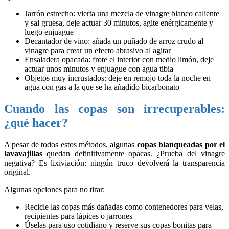
Jarrón estrecho: vierta una mezcla de vinagre blanco caliente
y sal gruesa, deje actuar 30 minutos, agite enérgicamente y
luego enjuague
Decantador de vino: añada un puñado de arroz crudo al
vinagre para crear un efecto abrasivo al agitar
Ensaladera opacada: frote el interior con medio limón, deje
actuar unos minutos y enjuague con agua tibia
Objetos muy incrustados: deje en remojo toda la noche en
agua con gas a la que se ha añadido bicarbonato
Cuando las copas son irrecuperables:
¿qué hacer?
A pesar de todos estos métodos, algunas
copas blanqueadas por el
lavavajillas
quedan definitivamente opacas. ¿Prueba del vinagre
negativa? Es lixiviación: ningún truco devolverá la transparencia
original.
Algunas opciones para no tirar:
Recicle las copas más dañadas como contenedores para velas,
recipientes para lápices o jarrones
Úselas para uso cotidiano y reserve sus copas bonitas para