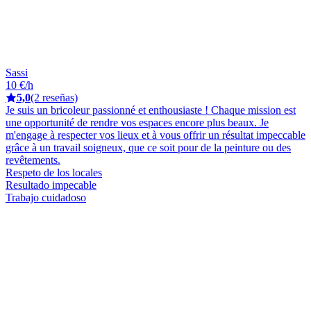
Sassi
10 €/h
5,0
(2 reseñas)
Je suis un bricoleur passionné et enthousiaste ! Chaque mission est
une opportunité de rendre vos espaces encore plus beaux. Je
m'engage à respecter vos lieux et à vous offrir un résultat impeccable
grâce à un travail soigneux, que ce soit pour de la peinture ou des
revêtements.
Respeto de los locales
Resultado impecable
Trabajo cuidadoso