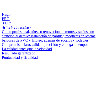
Hugo
PRO
30 €/h
4,84
(25 reseñas)
Como profesional, ofrezco renovación de muros y suelos con
atención al detalle: instalación de parquet, moquetas en losetas,
baldosas de PVC y linóleo, además de zócalos y rodapiés.
Compromiso claro: calidad, precisión y entrega a tiempo.
La calidad antes que la velocidad
Resultado garantizado
Puntualidad y fiabilidad