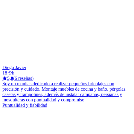
Diego Javier
18 €/h
5,0
(6 reseñas)
Soy un manitas dedicado a realizar pequeños bricolajes con
precisión y cuidado. Montaje muebles de cocina y baño, pérgolas,
casetas y trampolines, además de instalar campanas, persianas y
mosquiteras con puntualidad y compromiso.
Puntualidad y fiabilidad