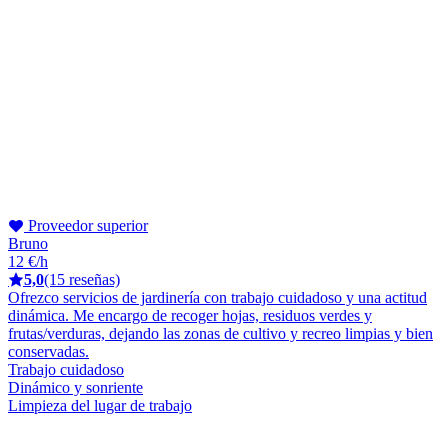
Proveedor superior
Bruno
12 €/h
5,0
(15 reseñas)
Ofrezco servicios de jardinería con trabajo cuidadoso y una actitud
dinámica. Me encargo de recoger hojas, residuos verdes y
frutas/verduras, dejando las zonas de cultivo y recreo limpias y bien
conservadas.
Trabajo cuidadoso
Dinámico y sonriente
Limpieza del lugar de trabajo