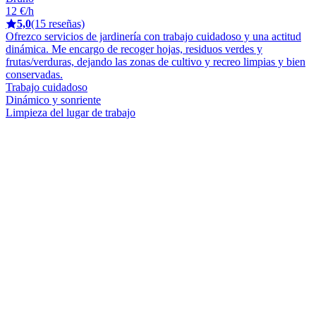
12 €/h
5,0
(15 reseñas)
Ofrezco servicios de jardinería con trabajo cuidadoso y una actitud
dinámica. Me encargo de recoger hojas, residuos verdes y
frutas/verduras, dejando las zonas de cultivo y recreo limpias y bien
conservadas.
Trabajo cuidadoso
Dinámico y sonriente
Limpieza del lugar de trabajo