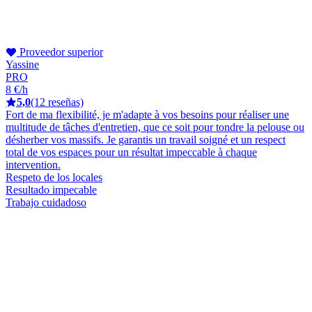
Proveedor superior
Yassine
PRO
8 €/h
5,0
(12 reseñas)
Fort de ma flexibilité, je m'adapte à vos besoins pour réaliser une
multitude de tâches d'entretien, que ce soit pour tondre la pelouse ou
désherber vos massifs. Je garantis un travail soigné et un respect
total de vos espaces pour un résultat impeccable à chaque
intervention.
Respeto de los locales
Resultado impecable
Trabajo cuidadoso