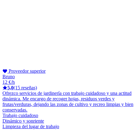
Proveedor superior
Bruno
12 €/h
5,0
(15 reseñas)
Ofrezco servicios de jardinería con trabajo cuidadoso y una actitud
dinámica. Me encargo de recoger hojas, residuos verdes y
frutas/verduras, dejando las zonas de cultivo y recreo limpias y bien
conservadas.
Trabajo cuidadoso
Dinámico y sonriente
Limpieza del lugar de trabajo