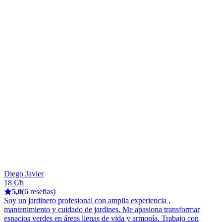
Diego Javier
18 €/h
5,0
(6 reseñas)
Soy un jardinero profesional con amplia experiencia ,
mantenimiento y cuidado de jardines. Me apasiona transformar
espacios verdes en áreas llenas de vida y armonía. Trabajo con