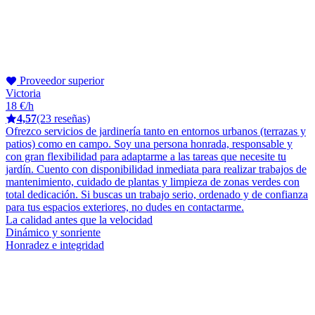
Proveedor superior
Victoria
18 €/h
4,57
(23 reseñas)
Ofrezco servicios de jardinería tanto en entornos urbanos (terrazas y
patios) como en campo. Soy una persona honrada, responsable y
con gran flexibilidad para adaptarme a las tareas que necesite tu
jardín. Cuento con disponibilidad inmediata para realizar trabajos de
mantenimiento, cuidado de plantas y limpieza de zonas verdes con
total dedicación. Si buscas un trabajo serio, ordenado y de confianza
para tus espacios exteriores, no dudes en contactarme.
La calidad antes que la velocidad
Dinámico y sonriente
Honradez e integridad