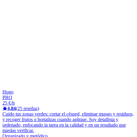
Hugo
PRO
25 €/h
4,84
(25 reseñas)
Cuido tus zonas verdes: cortar el césped, eliminar musgo y residuos,
y recoger frutos o hortalizas cuando aplique. Soy detallista y
ordenado, enfocando la tarea en la calidad y en un resultado que
puedas verificar.
Organizado y metódico