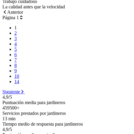
Trabajo cuidadoso
La calidad antes que la velocidad
Anterior
Página 1
1
2
3
4
5
6
7
8
9
10
14
Siguiente
4,9/5
Puntuación media para jardineros
459500+
Servicios prestados por jardineros
13 min
Tiempo medio de respuesta para jardineros
4,9/5