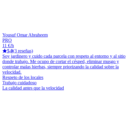
Yousuf Omar Abraheem
PRO
11 €/h
5,0
(3 reseñas)
Soy jardinero y cuido cada parcela con respeto al entorno y al sitio
donde trabajo. Me ocupo de cortar el césped, eliminar musgo y
controlar malas hierbas, siempre priorizando la calidad sobre la
velocidad.
Respeto de los locales
Trabajo cuidadoso
La calidad antes que la velocidad