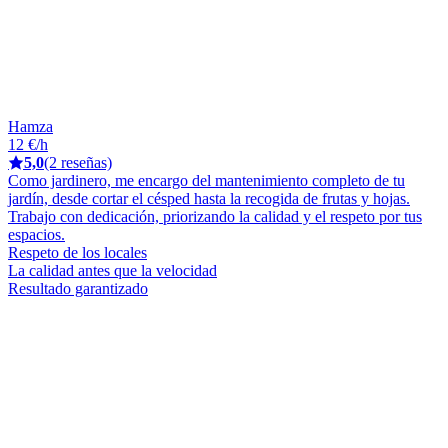
Hamza
12 €/h
5,0
(2 reseñas)
Como jardinero, me encargo del mantenimiento completo de tu
jardín, desde cortar el césped hasta la recogida de frutas y hojas.
Trabajo con dedicación, priorizando la calidad y el respeto por tus
espacios.
Respeto de los locales
La calidad antes que la velocidad
Resultado garantizado