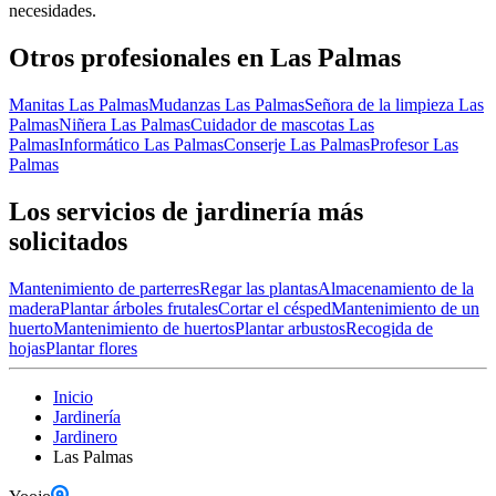
necesidades.
Otros profesionales en Las Palmas
Manitas Las Palmas
Mudanzas Las Palmas
Señora de la limpieza Las
Palmas
Niñera Las Palmas
Cuidador de mascotas Las
Palmas
Informático Las Palmas
Conserje Las Palmas
Profesor Las
Palmas
Los servicios de jardinería más
solicitados
Mantenimiento de parterres
Regar las plantas
Almacenamiento de la
madera
Plantar árboles frutales
Cortar el césped
Mantenimiento de un
huerto
Mantenimiento de huertos
Plantar arbustos
Recogida de
hojas
Plantar flores
Inicio
Jardinería
Jardinero
Las Palmas