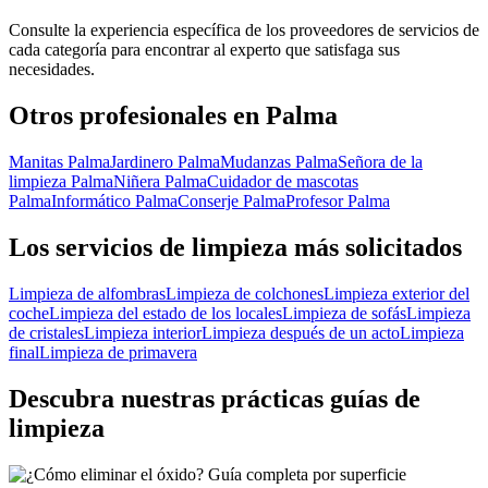
Consulte la experiencia específica de los proveedores de servicios de
cada categoría para encontrar al experto que satisfaga sus
necesidades.
Otros profesionales en Palma
Manitas Palma
Jardinero Palma
Mudanzas Palma
Señora de la
limpieza Palma
Niñera Palma
Cuidador de mascotas
Palma
Informático Palma
Conserje Palma
Profesor Palma
Los servicios de limpieza más solicitados
Limpieza de alfombras
Limpieza de colchones
Limpieza exterior del
coche
Limpieza del estado de los locales
Limpieza de sofás
Limpieza
de cristales
Limpieza interior
Limpieza después de un acto
Limpieza
final
Limpieza de primavera
Descubra nuestras prácticas guías de
limpieza