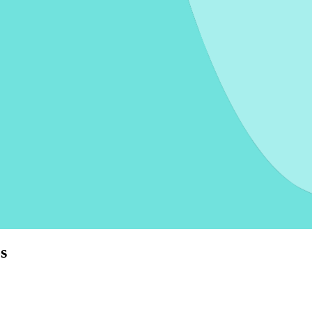
s cajas
Mover un mueble
Asistencia en la mudanza
s