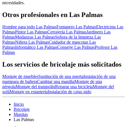
necesidades.
Otros profesionales en Las Palmas
Hombre para todo Las Palmas
Fontanero Las Palmas
Electricista Las
Palmas
Pintor Las Palmas
Cerrajería Las Palmas
Jardinero Las
Palmas
Mudanzas Las Palmas
Señora de la limpieza Las
Palmas
Niñera Las Palmas
Cuidador de mascotas Las
Palmas
Informático Las Palmas
Conserje Las Palmas
Profesor Las
Palmas
Los servicios de bricolaje más solicitados
Montaje de muebles
Sustitución de una puerta
Instalación de una
mampara de bañera
Cambiar una manilla
Montaje de una
pérgola
Montaje del trampolín
Reparar una bicicleta
Montaje del
sofá
Montaje en estantería
Instalación de cajas nido
Inicio
Bricolaje
Manitas
Las Palmas