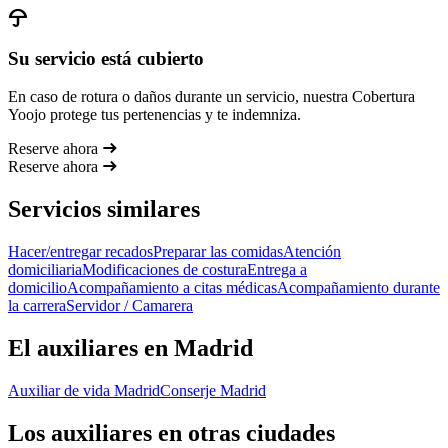
Su servicio está cubierto
En caso de rotura o daños durante un servicio, nuestra Cobertura
Yoojo protege tus pertenencias y te indemniza.
Reserve ahora
Reserve ahora
Servicios similares
Hacer/entregar recados
Preparar las comidas
Atención
domiciliaria
Modificaciones de costura
Entrega a
domicilio
Acompañamiento a citas médicas
Acompañamiento durante
la carrera
Servidor / Camarera
El auxiliares en Madrid
Auxiliar de vida Madrid
Conserje Madrid
Los auxiliares en otras ciudades