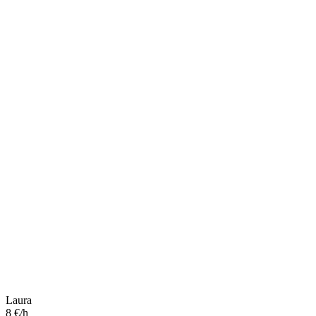
Laura
8 €/h