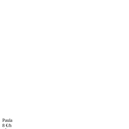
Paula
8 €/h