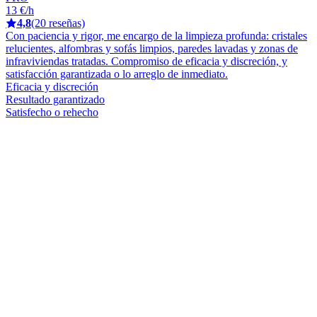
13 €/h
4,8
(20 reseñas)
Con paciencia y rigor, me encargo de la limpieza profunda: cristales
relucientes, alfombras y sofás limpios, paredes lavadas y zonas de
infraviviendas tratadas. Compromiso de eficacia y discreción, y
satisfacción garantizada o lo arreglo de inmediato.
Eficacia y discreción
Resultado garantizado
Satisfecho o rehecho