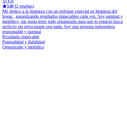
10 €/h
5,0
(32 reseñas)
Me dedico a la limpieza con un enfoque especial en limpieza del
hogar , garantizando resultados impecables cada vez. Soy puntual y
metódico, me gusta tener todo organizado para que tu espacio luzca
perfecto sin preocuparte por nada. Soy una persona trabajadora
responsable y puntual
Resultado impecable
Puntualidad y fiabilidad
Organizado y metódico