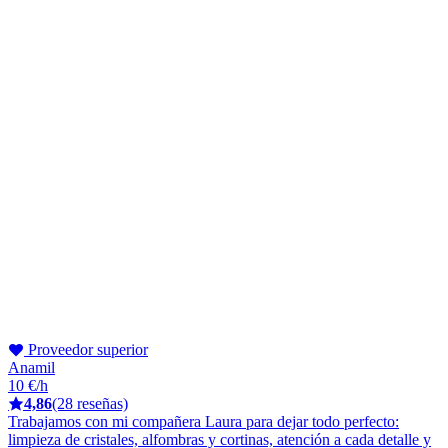
Proveedor superior
Anamil
10 €/h
4,86
(28 reseñas)
Trabajamos con mi compañera Laura para dejar todo perfecto:
limpieza de cristales, alfombras y cortinas, atención a cada detalle y