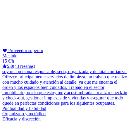
Proveedor superior
Melanie
15 €/h
5,0
(43 reseñas)
soy una persona responsable, seria, organizada y de total confianza.
Ofrezco principalmente servicios de limpieza, un trabajo que realizo
con mucho cuidado y atención al detalle, ya que me encanta el
orden y los espacios bien cuidados. Trabajo en el sector
inmobiliario, por lo que estoy muy acostumbrada a realizar check-in
y check-out, gestionar limpiezas de viviendas y asegurar que todo
quede en perfectas condiciones para los siguientes ocupantes.
Puntualidad y fiabilidad
Organizado y metódico
Eficacia y discreción