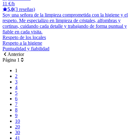
11 €/h
5,0
(3 reseñas)
Soy una señora de la limpieza comprometida con la higiene y el
respeto. Me especializo en limpieza de cristales, alfombras y
cortinas, cuidando cada detalle y trabajando de forma puntual y
fiable en cada visita.
Respeto de los locales
Respeto a la higiene
Puntualidad y fiabilidad
Anterior
Página 1
1
2
3
4
5
6
7
8
9
10
20
30
41