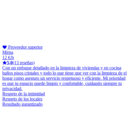
Proveedor superior
Mirna
12 €/h
5,0
(13 reseñas)
Con un enfoque detallado en la limpieza de viviendas y en cocina
baños pisos cristales y todo lo que tiene que ver con la limpieza de el
hogar como aseguro un servicio respetuoso y eficiente. Mi prioridad
es que tu espacio quede limpio y confortable, cuidando siempre tu
privacidad.
Respeto de la intimidad
Respeto de los locales
Resultado garantizado