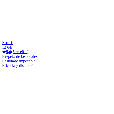
Rociris
12 €/h
5,0
(5 reseñas)
Respeto de los locales
Resultado impecable
Eficacia y discreción