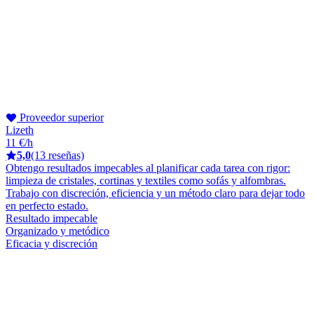
Proveedor superior
Lizeth
11 €/h
5,0
(13 reseñas)
Obtengo resultados impecables al planificar cada tarea con rigor:
limpieza de cristales, cortinas y textiles como sofás y alfombras.
Trabajo con discreción, eficiencia y un método claro para dejar todo
en perfecto estado.
Resultado impecable
Organizado y metódico
Eficacia y discreción