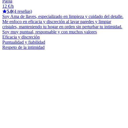
Paola
12 €/h
5,0
(4 reseñas)
Soy Ama de llaves, especializado en limpieza y cuidado del detalle.
Me enfoco en eficacia y discreción al lavar paredes y limpiar
cristales, manteniendo tu hogar en orden sin perturbar tu intimidad.
Soy muy puntual, responsable y con muchos valores
Eficacia y discreción
Puntualidad y fiabilidad
Respeto de la intimidad