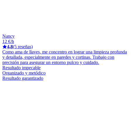
Nancy
12 €/h
4,8
(5 reseñas)
Como ama de llaves, me concentro en lograr una limpieza profunda
y detallada, especialmente en paredes y cortinas. Trabajo con
precisión para asegurar un entorno pulcro y cuidado.
Resultado impecable
Organizado y metódico
Resultado garantizado