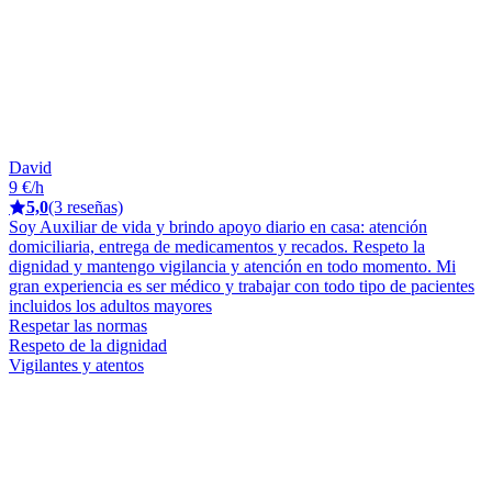
David
9 €/h
5,0
(3 reseñas)
Soy Auxiliar de vida y brindo apoyo diario en casa: atención
domiciliaria, entrega de medicamentos y recados. Respeto la
dignidad y mantengo vigilancia y atención en todo momento. Mi
gran experiencia es ser médico y trabajar con todo tipo de pacientes
incluidos los adultos mayores
Respetar las normas
Respeto de la dignidad
Vigilantes y atentos