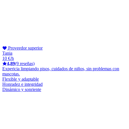
Proveedor superior
Tania
10 €/h
4,89
(9 reseñas)
Expericia limpiando pisos, cuidados de niños, sin problemas con
mascotas.
Flexible y adaptable
Honradez e integridad
Dinámico y sonriente