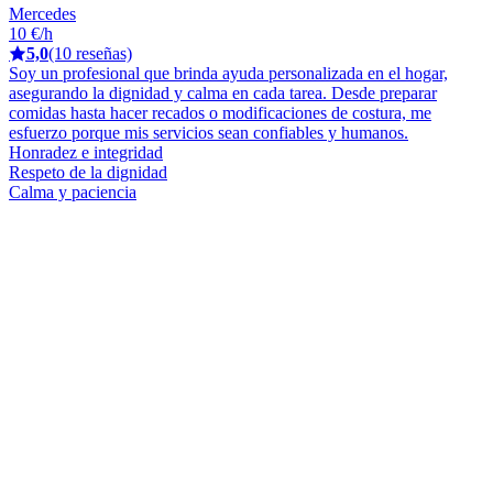
Mercedes
10 €/h
5,0
(10 reseñas)
Soy un profesional que brinda ayuda personalizada en el hogar,
asegurando la dignidad y calma en cada tarea. Desde preparar
comidas hasta hacer recados o modificaciones de costura, me
esfuerzo porque mis servicios sean confiables y humanos.
Honradez e integridad
Respeto de la dignidad
Calma y paciencia