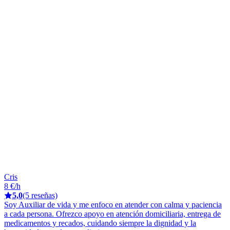
Cris
8 €/h
5,0
(5 reseñas)
Soy Auxiliar de vida y me enfoco en atender con calma y paciencia
a cada persona. Ofrezco apoyo en atención domiciliaria, entrega de
medicamentos y recados, cuidando siempre la dignidad y la