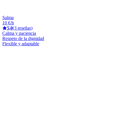
Salma
10 €/h
5,0
(3 reseñas)
Calma y paciencia
Respeto de la dignidad
Flexible y adaptable