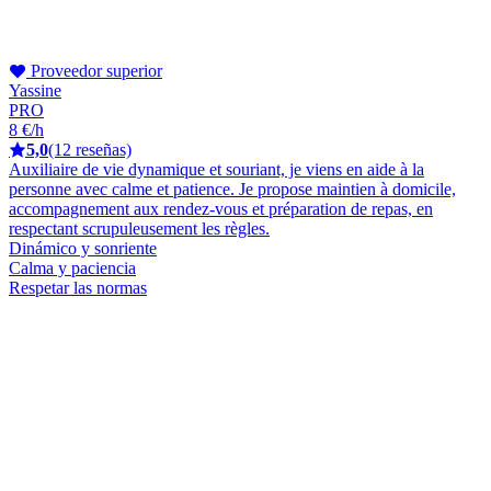
Proveedor superior
Yassine
PRO
8 €/h
5,0
(12 reseñas)
Auxiliaire de vie dynamique et souriant, je viens en aide à la
personne avec calme et patience. Je propose maintien à domicile,
accompagnement aux rendez-vous et préparation de repas, en
respectant scrupuleusement les règles.
Dinámico y sonriente
Calma y paciencia
Respetar las normas