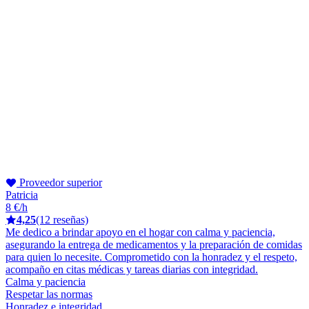
Proveedor superior
Patricia
8 €/h
4,25
(12 reseñas)
Me dedico a brindar apoyo en el hogar con calma y paciencia,
asegurando la entrega de medicamentos y la preparación de comidas
para quien lo necesite. Comprometido con la honradez y el respeto,
acompaño en citas médicas y tareas diarias con integridad.
Calma y paciencia
Respetar las normas
Honradez e integridad