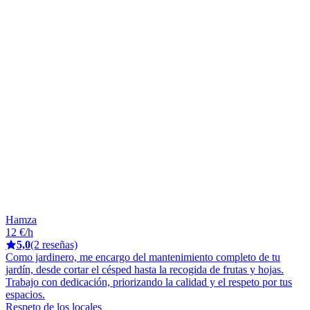
Hamza
12 €/h
5,0
(2 reseñas)
Como jardinero, me encargo del mantenimiento completo de tu
jardín, desde cortar el césped hasta la recogida de frutas y hojas.
Trabajo con dedicación, priorizando la calidad y el respeto por tus
espacios.
Respeto de los locales