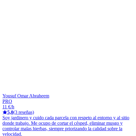
Yousuf Omar Abraheem
PRO
11 €/h
5,0
(3 reseñas)
Soy jardinero y cuido cada parcela con respeto al entorno y al sitio
donde trabajo. Me ocupo de cortar el césped, eliminar musgo y
controlar malas hierbas, siempre priorizando la calidad sobre la
velocidad.