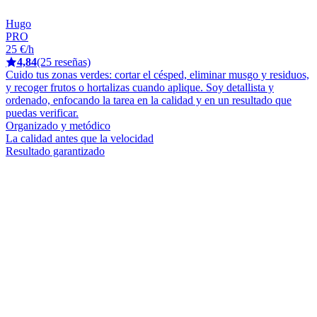
Hugo
PRO
25 €/h
4,84
(25 reseñas)
Cuido tus zonas verdes: cortar el césped, eliminar musgo y residuos,
y recoger frutos o hortalizas cuando aplique. Soy detallista y
ordenado, enfocando la tarea en la calidad y en un resultado que
puedas verificar.
Organizado y metódico
La calidad antes que la velocidad
Resultado garantizado