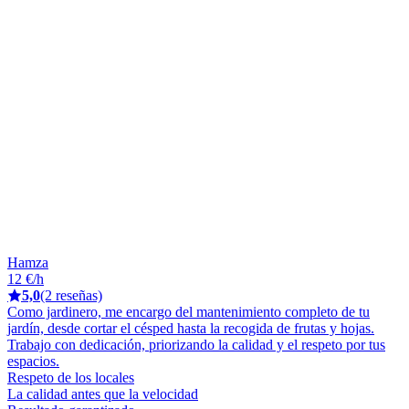
Hamza
12 €/h
5,0
(2 reseñas)
Como jardinero, me encargo del mantenimiento completo de tu
jardín, desde cortar el césped hasta la recogida de frutas y hojas.
Trabajo con dedicación, priorizando la calidad y el respeto por tus
espacios.
Respeto de los locales
La calidad antes que la velocidad