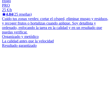
Hugo
PRO
25 €/h
4,84
(25 reseñas)
Cuido tus zonas verdes: cortar el césped, eliminar musgo y residuos,
y recoger frutos o hortalizas cuando aplique. Soy detallista y
ordenado, enfocando la tarea en la calidad y en un resultado que
puedas verificar.
Organizado y metódico
La calidad antes que la velocidad
Resultado garantizado