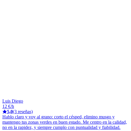
Luis Diego
12 €/h
5,0
(3 reseñas)
Hablo claro y voy al grano: corto el césped, elimino musgo y
mantengo tus zonas verdes en buen estado. Me centro en la calidad,
no en la rapidez, y siempre cumplo con puntualidad y fiabilidad.