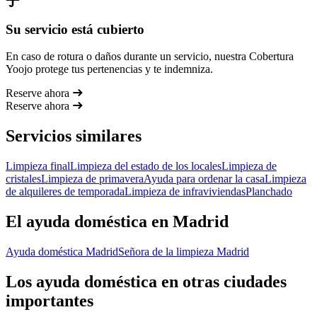
Su servicio está cubierto
En caso de rotura o daños durante un servicio, nuestra Cobertura
Yoojo protege tus pertenencias y te indemniza.
Reserve ahora
Reserve ahora
Servicios similares
Limpieza final
Limpieza del estado de los locales
Limpieza de
cristales
Limpieza de primavera
Ayuda para ordenar la casa
Limpieza
de alquileres de temporada
Limpieza de infraviviendas
Planchado
El ayuda doméstica en Madrid
Ayuda doméstica Madrid
Señora de la limpieza Madrid
Los ayuda doméstica en otras ciudades
importantes