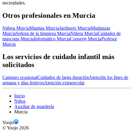
necesidades.
Otros profesionales en Murcia
Niñera Murcia
Manitas Murcia
Jardinero Murcia
Mudanzas
Murcia
Señora de la limpieza Murcia
Niñera Murcia
Cuidador de
mascotas Murcia
Informático Murcia
Conserje Murcia
Profesor
Murcia
Los servicios de cuidado infantil más
solicitados
Canguro ocasional
Cuidados de larga duración
Atención los fines de
semana y días festivos
Atención extraescolar
Inicio
Niños
Auxiliar de guardería
Murcia
Yoojo
©
Yoojo
2026