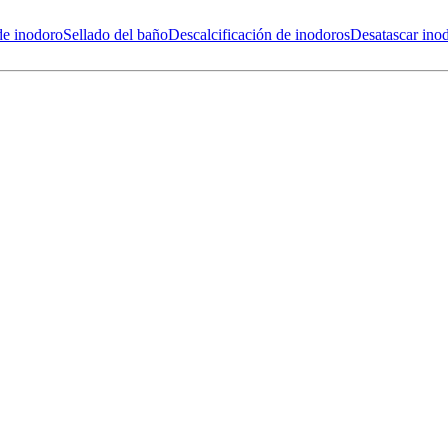
de inodoro
Sellado del baño
Descalcificación de inodoros
Desatascar ino