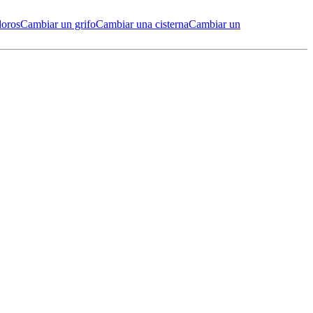
doros
Cambiar un grifo
Cambiar una cisterna
Cambiar un