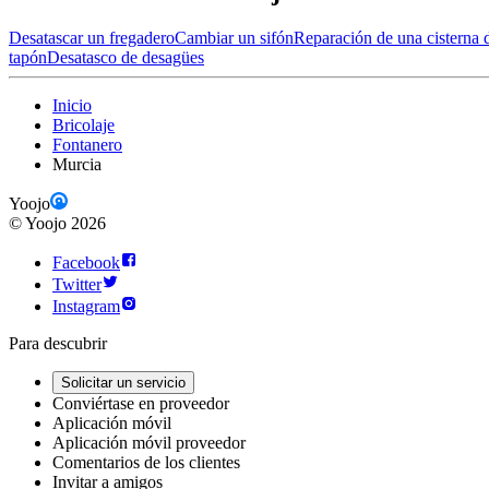
Desatascar un fregadero
Cambiar un sifón
Reparación de una cisterna 
tapón
Desatasco de desagües
Inicio
Bricolaje
Fontanero
Murcia
Yoojo
©
Yoojo
2026
Facebook
Twitter
Instagram
Para descubrir
Solicitar un servicio
Conviértase en proveedor
Aplicación móvil
Aplicación móvil proveedor
Comentarios de los clientes
Invitar a amigos