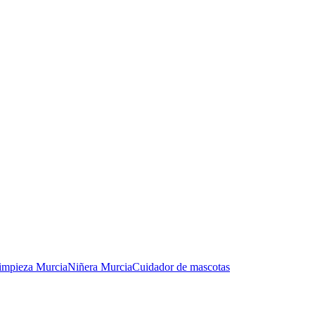
limpieza Murcia
Niñera Murcia
Cuidador de mascotas