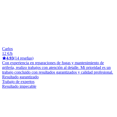
Carlos
12 €/h
4,93
(14 reseñas)
Con experiencia en reparaciones de fugas y mantenimiento de
grifería, realizo trabajos con atención al detalle. Mi prioridad es un
trabajo concluido con resultados garantizados y calidad profesional.
Resultado garantizado
Trabajo de expertos
Resultado impecable