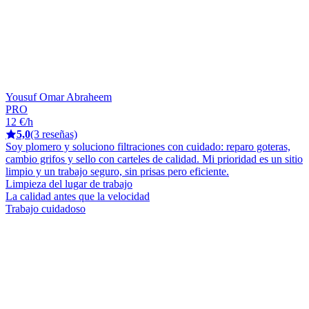
Yousuf Omar Abraheem
PRO
12 €/h
5,0
(3 reseñas)
Soy plomero y soluciono filtraciones con cuidado: reparo goteras,
cambio grifos y sello con carteles de calidad. Mi prioridad es un sitio
limpio y un trabajo seguro, sin prisas pero eficiente.
Limpieza del lugar de trabajo
La calidad antes que la velocidad
Trabajo cuidadoso