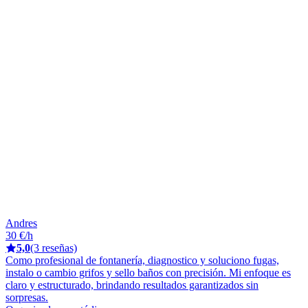
Andres
30 €/h
5,0
(3 reseñas)
Como profesional de fontanería, diagnostico y soluciono fugas,
instalo o cambio grifos y sello baños con precisión. Mi enfoque es
claro y estructurado, brindando resultados garantizados sin
sorpresas.