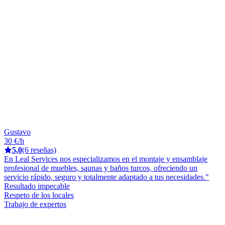
Gustavo
30 €/h
5,0
(6 reseñas)
En Leal Services nos especializamos en el montaje y ensamblaje
profesional de muebles, saunas y baños turcos, ofreciendo un
servicio rápido, seguro y totalmente adaptado a tus necesidades."
Resultado impecable
Respeto de los locales
Trabajo de expertos