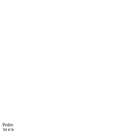
Pedro
30 €/h