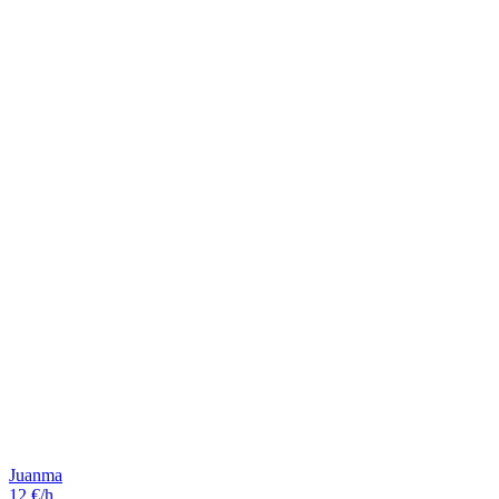
Juanma
12 €/h