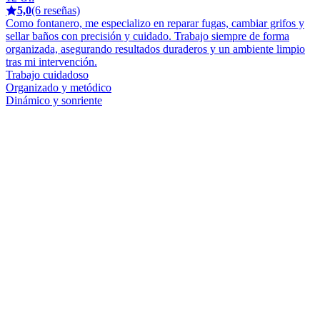
5,0
(6 reseñas)
Como fontanero, me especializo en reparar fugas, cambiar grifos y
sellar baños con precisión y cuidado. Trabajo siempre de forma
organizada, asegurando resultados duraderos y un ambiente limpio
tras mi intervención.
Trabajo cuidadoso
Organizado y metódico
Dinámico y sonriente