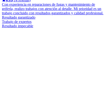
4,93
(14 reseñas)
Con experiencia en reparaciones de fugas y mantenimiento de
grifería, realizo trabajos con atención al detalle. Mi prioridad es un
trabajo concluido con resultados garantizados y calidad profesional.
Resultado garantizado
Trabajo de expertos
Resultado impecable