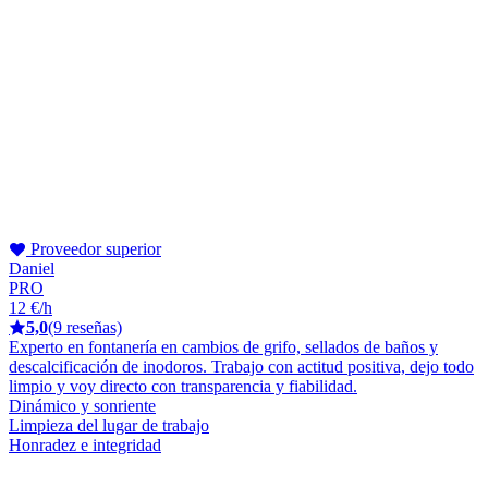
Proveedor superior
Daniel
PRO
12 €/h
5,0
(9 reseñas)
Experto en fontanería en cambios de grifo, sellados de baños y
descalcificación de inodoros. Trabajo con actitud positiva, dejo todo
limpio y voy directo con transparencia y fiabilidad.
Dinámico y sonriente
Limpieza del lugar de trabajo
Honradez e integridad