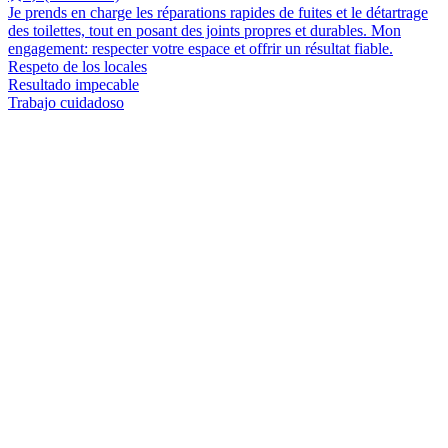
Je prends en charge les réparations rapides de fuites et le détartrage
des toilettes, tout en posant des joints propres et durables. Mon
engagement: respecter votre espace et offrir un résultat fiable.
Respeto de los locales
Resultado impecable
Trabajo cuidadoso