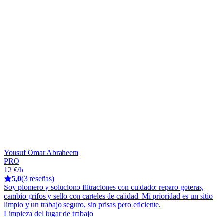
Yousuf Omar Abraheem
PRO
12 €/h
5,0
(3 reseñas)
Soy plomero y soluciono filtraciones con cuidado: reparo goteras,
cambio grifos y sello con carteles de calidad. Mi prioridad es un sitio
limpio y un trabajo seguro, sin prisas pero eficiente.
Limpieza del lugar de trabajo