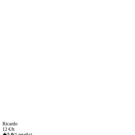
Ricardo
12 €/h
5,0
(1 reseña)