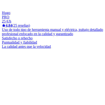
Hugo
PRO
25 €/h
4,84
(25 reseñas)
Uso de todo tipo de herramienta manual y eléctrica, trabajo detallado
profesional enfocado en la calidad y garantizado
Satisfecho o rehecho
Puntualidad y fiabilidad
La calidad antes que la velocidad