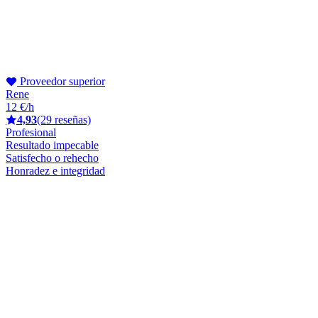
Proveedor superior
Rene
12 €/h
4,93
(29 reseñas)
Profesional
Resultado impecable
Satisfecho o rehecho
Honradez e integridad