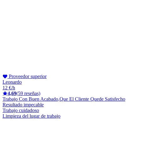
Proveedor superior
Leonardo
12 €/h
4,69
(59 reseñas)
Trabajo Con Buen Acabado,Que El Cliente Quede Satisfecho
Resultado impecable
Trabajo cuidadoso
Limpieza del lugar de trabajo