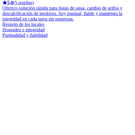
5,0
(5 reseñas)
Ofrezco solución rápida para fugas de agua, cambio de grifos y
descalcificación de inodoros. Soy puntual, fiable y mantengo la
integridad en cada tarea sin sorpresas.
Respeto de los locales
Honradez e integridad
Puntualidad y fiabilidad