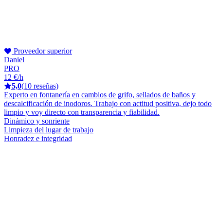
Proveedor superior
Daniel
PRO
12 €/h
5,0
(10 reseñas)
Experto en fontanería en cambios de grifo, sellados de baños y
descalcificación de inodoros. Trabajo con actitud positiva, dejo todo
limpio y voy directo con transparencia y fiabilidad.
Dinámico y sonriente
Limpieza del lugar de trabajo
Honradez e integridad