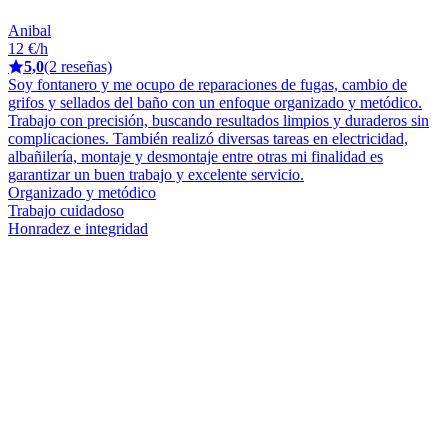
Anibal
12 €/h
5,0
(2 reseñas)
Soy fontanero y me ocupo de reparaciones de fugas, cambio de
grifos y sellados del baño con un enfoque organizado y metódico.
Trabajo con precisión, buscando resultados limpios y duraderos sin
complicaciones. También realizó diversas tareas en electricidad,
albañilería, montaje y desmontaje entre otras mi finalidad es
garantizar un buen trabajo y excelente servicio.
Organizado y metódico
Trabajo cuidadoso
Honradez e integridad