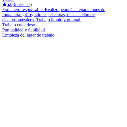
5,0
(6 reseñas)
Fontanero responsable. Realizo pequeñas reparaciones de
fontanería: grifos, sifones, cisternas, e instalación de
electrodomésticos. Trabajo limpio y puntual.
Trabajo cuidadoso
Puntualidad y fiabilidad
Limpieza del lugar de trabajo