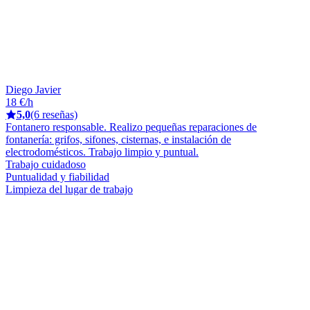
Diego Javier
18 €/h
5,0
(6 reseñas)
Fontanero responsable. Realizo pequeñas reparaciones de
fontanería: grifos, sifones, cisternas, e instalación de
electrodomésticos. Trabajo limpio y puntual.
Trabajo cuidadoso
Puntualidad y fiabilidad
Limpieza del lugar de trabajo