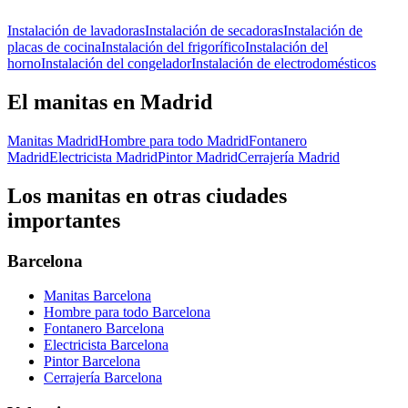
Instalación de lavadoras
Instalación de secadoras
Instalación de
placas de cocina
Instalación del frigorífico
Instalación del
horno
Instalación del congelador
Instalación de electrodomésticos
El manitas en Madrid
Manitas Madrid
Hombre para todo Madrid
Fontanero
Madrid
Electricista Madrid
Pintor Madrid
Cerrajería Madrid
Los manitas en otras ciudades
importantes
Barcelona
Manitas Barcelona
Hombre para todo Barcelona
Fontanero Barcelona
Electricista Barcelona
Pintor Barcelona
Cerrajería Barcelona