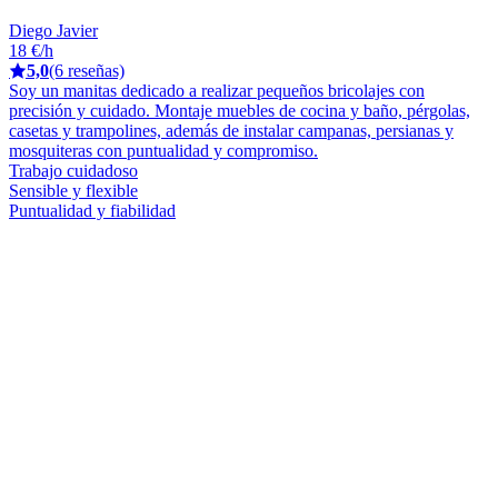
Diego Javier
18 €/h
5,0
(6 reseñas)
Soy un manitas dedicado a realizar pequeños bricolajes con
precisión y cuidado. Montaje muebles de cocina y baño, pérgolas,
casetas y trampolines, además de instalar campanas, persianas y
mosquiteras con puntualidad y compromiso.
Trabajo cuidadoso
Sensible y flexible
Puntualidad y fiabilidad