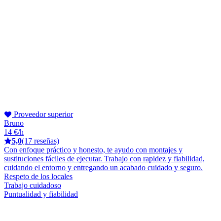
Proveedor superior
Bruno
14 €/h
5,0
(17 reseñas)
Con enfoque práctico y honesto, te ayudo con montajes y
sustituciones fáciles de ejecutar. Trabajo con rapidez y fiabilidad,
cuidando el entorno y entregando un acabado cuidado y seguro.
Respeto de los locales
Trabajo cuidadoso
Puntualidad y fiabilidad