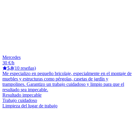
Mercedes
30 €/h
5,0
(10 reseñas)
Me especializo en pequeño bricolaje, especialmente en el montaje de
muebles y estructuras como pérgolas, casetas de jardín y
trampolines. Garantizo un trabajo cuidadoso y limpio para que el
resultado sea impecable.
Resultado impecable
Trabajo cuidadoso
Limpieza del lugar de trabajo