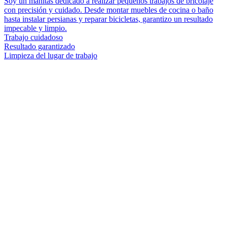
Soy un manitas dedicado a realizar pequeños trabajos de bricolaje
con precisión y cuidado. Desde montar muebles de cocina o baño
hasta instalar persianas y reparar bicicletas, garantizo un resultado
impecable y limpio.
Trabajo cuidadoso
Resultado garantizado
Limpieza del lugar de trabajo