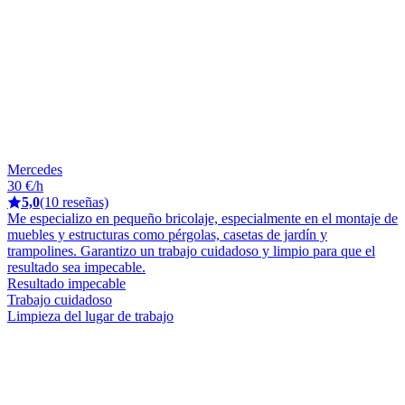
Mercedes
30 €/h
5,0
(10 reseñas)
Me especializo en pequeño bricolaje, especialmente en el montaje de
muebles y estructuras como pérgolas, casetas de jardín y
trampolines. Garantizo un trabajo cuidadoso y limpio para que el
resultado sea impecable.
Resultado impecable
Trabajo cuidadoso
Limpieza del lugar de trabajo