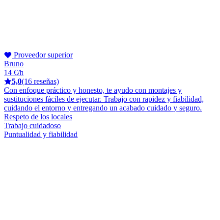
Proveedor superior
Bruno
14 €/h
5,0
(16 reseñas)
Con enfoque práctico y honesto, te ayudo con montajes y
sustituciones fáciles de ejecutar. Trabajo con rapidez y fiabilidad,
cuidando el entorno y entregando un acabado cuidado y seguro.
Respeto de los locales
Trabajo cuidadoso
Puntualidad y fiabilidad