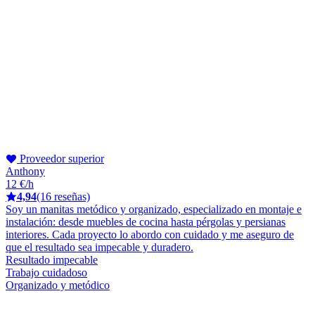
Proveedor superior
Anthony
12 €/h
4,94
(16 reseñas)
Soy un manitas metódico y organizado, especializado en montaje e
instalación: desde muebles de cocina hasta pérgolas y persianas
interiores. Cada proyecto lo abordo con cuidado y me aseguro de
que el resultado sea impecable y duradero.
Resultado impecable
Trabajo cuidadoso
Organizado y metódico