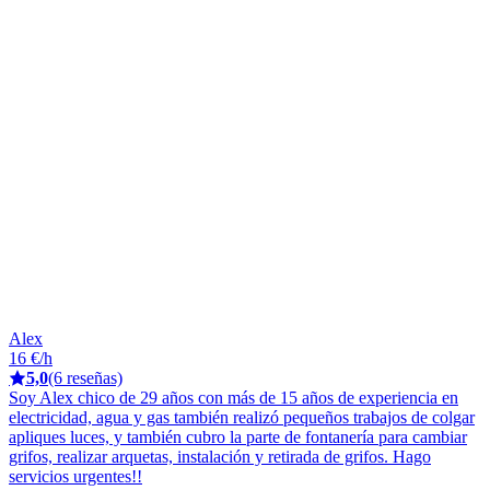
Alex
16 €/h
5,0
(6 reseñas)
Soy Alex chico de 29 años con más de 15 años de experiencia en
electricidad, agua y gas también realizó pequeños trabajos de colgar
apliques luces, y también cubro la parte de fontanería para cambiar
grifos, realizar arquetas, instalación y retirada de grifos. Hago
servicios urgentes!!