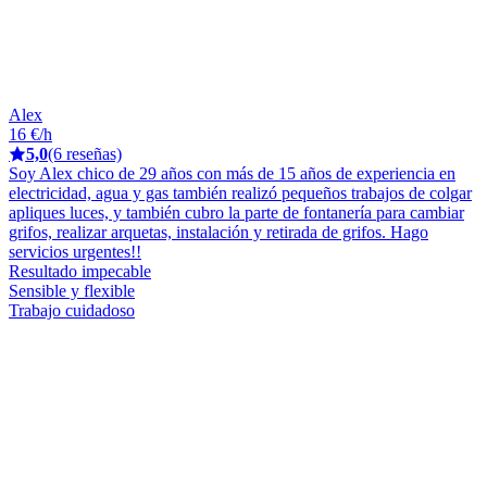
Alex
16 €/h
5,0
(6 reseñas)
Soy Alex chico de 29 años con más de 15 años de experiencia en
electricidad, agua y gas también realizó pequeños trabajos de colgar
apliques luces, y también cubro la parte de fontanería para cambiar
grifos, realizar arquetas, instalación y retirada de grifos. Hago
servicios urgentes!!
Resultado impecable
Sensible y flexible
Trabajo cuidadoso