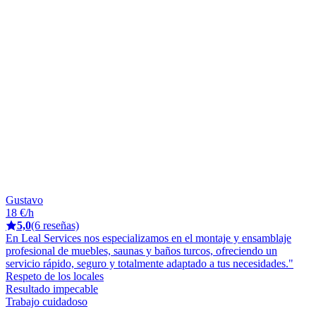
Gustavo
18 €/h
5,0
(6 reseñas)
En Leal Services nos especializamos en el montaje y ensamblaje
profesional de muebles, saunas y baños turcos, ofreciendo un
servicio rápido, seguro y totalmente adaptado a tus necesidades."
Respeto de los locales
Resultado impecable
Trabajo cuidadoso