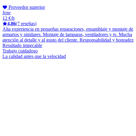
Proveedor superior
Jose
12 €/h
4,86
(7 reseñas)
Alta experiencia en pequeñas reparaciones, ensamblaje y montaje de
armarios y similares. Montaje de lamparas, ventiladores y tv. Mucha
atención al detalle y al gusto del cliente. Responsabilidad y honradez
Resultado impecable
Trabajo cuidadoso
La calidad antes que la velocidad