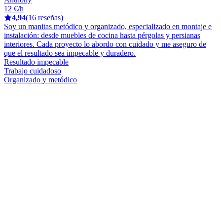
12 €/h
4,94
(16 reseñas)
Soy un manitas metódico y organizado, especializado en montaje e
instalación: desde muebles de cocina hasta pérgolas y persianas
interiores. Cada proyecto lo abordo con cuidado y me aseguro de
que el resultado sea impecable y duradero.
Resultado impecable
Trabajo cuidadoso
Organizado y metódico