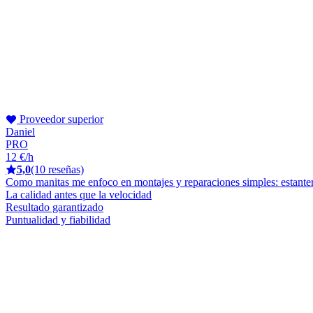
Proveedor superior
Daniel
PRO
12 €/h
5,0
(10 reseñas)
Como manitas me enfoco en montajes y reparaciones simples: estanterí
La calidad antes que la velocidad
Resultado garantizado
Puntualidad y fiabilidad