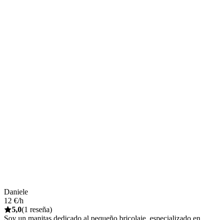
Daniele
12 €/h
5,0
(1 reseña)
Soy un manitas dedicado al pequeño bricolaje, especializado en