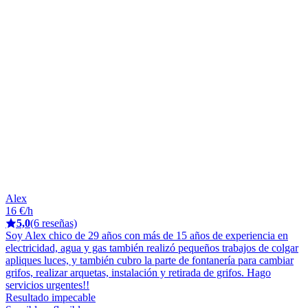
Alex
16 €/h
5,0
(6 reseñas)
Soy Alex chico de 29 años con más de 15 años de experiencia en
electricidad, agua y gas también realizó pequeños trabajos de colgar
apliques luces, y también cubro la parte de fontanería para cambiar
grifos, realizar arquetas, instalación y retirada de grifos. Hago
servicios urgentes!!
Resultado impecable