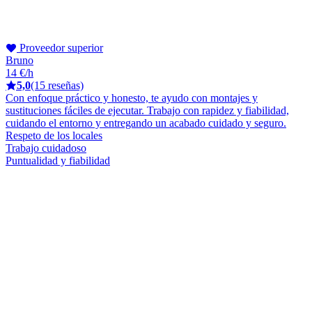
Proveedor superior
Bruno
14 €/h
5,0
(15 reseñas)
Con enfoque práctico y honesto, te ayudo con montajes y
sustituciones fáciles de ejecutar. Trabajo con rapidez y fiabilidad,
cuidando el entorno y entregando un acabado cuidado y seguro.
Respeto de los locales
Trabajo cuidadoso
Puntualidad y fiabilidad