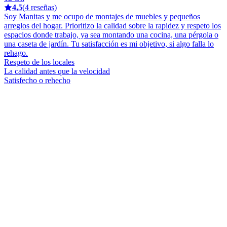
4,5
(4 reseñas)
Soy Manitas y me ocupo de montajes de muebles y pequeños
arreglos del hogar. Prioritizo la calidad sobre la rapidez y respeto los
espacios donde trabajo, ya sea montando una cocina, una pérgola o
una caseta de jardín. Tu satisfacción es mi objetivo, si algo falla lo
rehago.
Respeto de los locales
La calidad antes que la velocidad
Satisfecho o rehecho