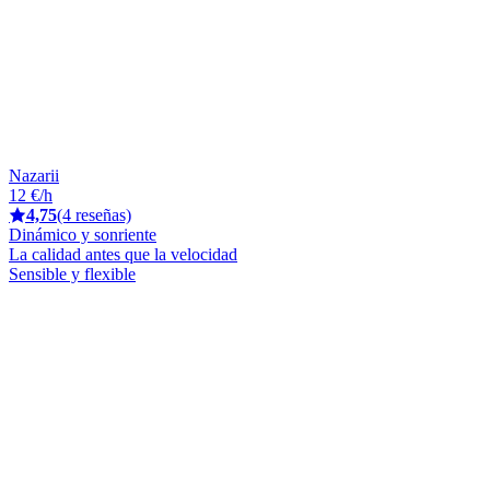
Nazarii
12 €/h
4,75
(4 reseñas)
Dinámico y sonriente
La calidad antes que la velocidad
Sensible y flexible