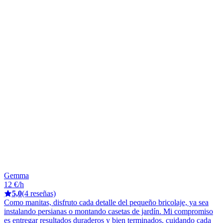
Gemma
12 €/h
5,0
(4 reseñas)
Como manitas, disfruto cada detalle del pequeño bricolaje, ya sea
instalando persianas o montando casetas de jardín. Mi compromiso
es entregar resultados duraderos y bien terminados, cuidando cada